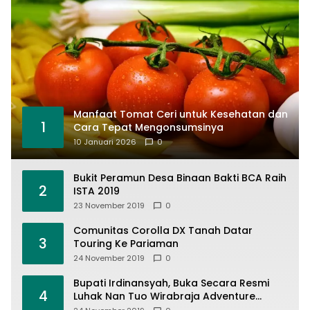
Manfaat Tomat Ceri untuk Kesehatan dan
1
Cara Tepat Mengonsumsinya
10 Januari 2026
0
Bukit Peramun Desa Binaan Bakti BCA Raih
2
ISTA 2019
23 November 2019
0
Comunitas Corolla DX Tanah Datar
3
Touring Ke Pariaman
24 November 2019
0
Bupati Irdinansyah, Buka Secara Resmi
4
Luhak Nan Tuo Wirabraja Adventure
Offroad 2019