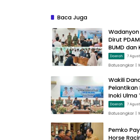
Baca Juga
Wadanyon T
Dirut PDAM
BUMD dan 
Daerah
7 Agus
Batusangkar | 
Wakili Dan
Pelantikan
Inoki Ulma 
Daerah
7 Agus
Batusangkar | 
Pemko Pay
Horse Raci