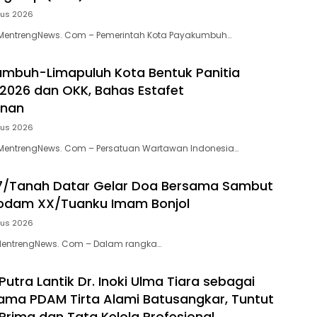
tus 2026
entrengNews. Com – Pemerintah Kota Payakumbuh…
mbuh-Limapuluh Kota Bentuk Panitia
 2026 dan OKK, Bahas Estafet
inan
tus 2026
entrengNews. Com – Persatuan Wartawan Indonesia…
7/Tanah Datar Gelar Doa Bersama Sambut
Kodam XX/Tuanku Imam Bonjol
tus 2026
MentrengNews. Com – Dalam rangka…
Putra Lantik Dr. Inoki Ulma Tiara sebagai
tama PDAM Tirta Alami Batusangkar, Tuntut
Prima dan Tata Kelola Profesional