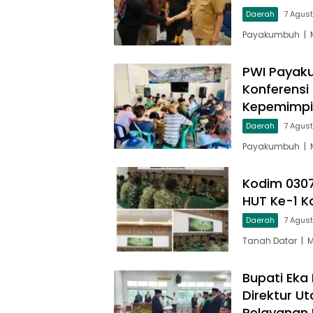
Daerah
7 Agus
Payakumbuh | M
PWI Payaku
Konferensi
Kepemimp
Daerah
7 Agus
Payakumbuh | M
Kodim 030
HUT Ke-1 
Daerah
7 Agus
Tanah Datar | 
Bupati Eka 
Direktur U
Pelayanan 