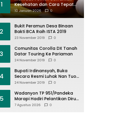
1
Kesehatan dan Cara Tepat
Mengonsumsinya
10 Januari 2026
0
Bukit Peramun Desa Binaan
2
Bakti BCA Raih ISTA 2019
23 November 2019
0
Comunitas Corolla DX Tanah
3
Datar Touring Ke Pariaman
24 November 2019
0
Bupati Irdinansyah, Buka
4
Secara Resmi Luhak Nan Tuo
Wirabraja Adventure Offroad
24 November 2019
0
2019
Wadanyon TP 951/Pandeka
5
Marapi Hadiri Pelantikan Dirut
PDAM Tirta Alami
7 Agustus 2026
0
Batusangkar, Dukung Sinergi
BUMD dan Keamanan Daerah