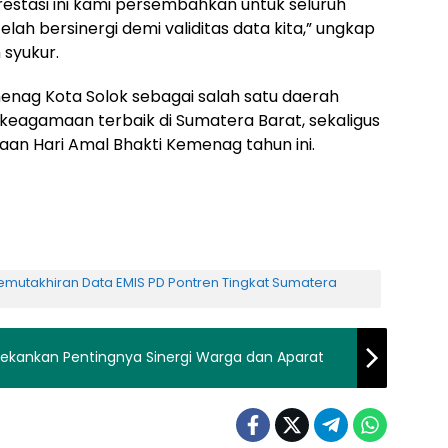
estasi ini kami persembahkan untuk seluruh
elah bersinergi demi validitas data kita,” ungkap
 syukur.
nag Kota Solok sebagai salah satu daerah
 keagamaan terbaik di Sumatera Barat, sekaligus
an Hari Amal Bhakti Kemenag tahun ini.
emutakhiran Data EMIS PD Pontren Tingkat Sumatera
Tekankan Pentingnya Sinergi Warga dan Aparat