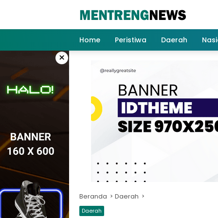
Langsung
ke
konten
Home
Peristiwa
Daerah
Nasi
×
Beranda
Daerah
Daerah