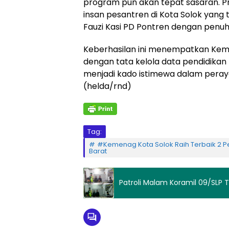
program pun akan tepat sasaran. Pr
insan pesantren di Kota Solok yang t
Fauzi Kasi PD Pontren dengan penuh
Keberhasilan ini menempatkan Keme
dengan tata kelola data pendidikan
menjadi kado istimewa dalam peraya
(helda/rnd)
Tag:
#Kemenag Kota Solok Raih Terbaik 2 P
Barat
Patroli Malam Koramil 09/SLP 