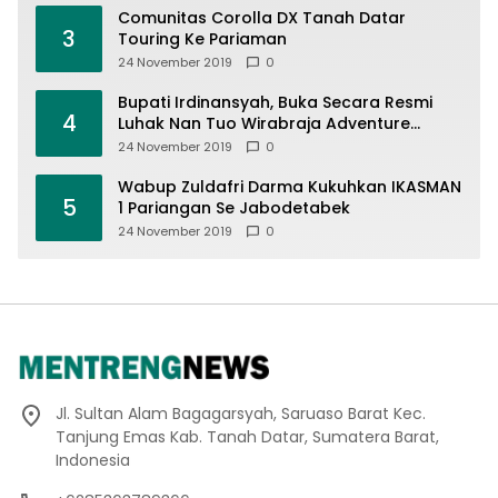
Comunitas Corolla DX Tanah Datar
3
Touring Ke Pariaman
24 November 2019
0
Bupati Irdinansyah, Buka Secara Resmi
4
Luhak Nan Tuo Wirabraja Adventure
Offroad 2019
24 November 2019
0
Wabup Zuldafri Darma Kukuhkan IKASMAN
5
1 Pariangan Se Jabodetabek
24 November 2019
0
Jl. Sultan Alam Bagagarsyah, Saruaso Barat Kec.
Tanjung Emas Kab. Tanah Datar, Sumatera Barat,
Indonesia