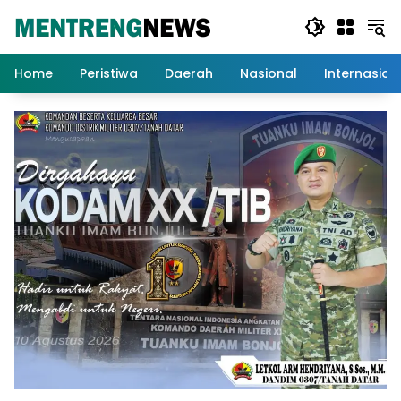
Langsung
ke
konten
Home
Peristiwa
Daerah
Nasional
Internasion