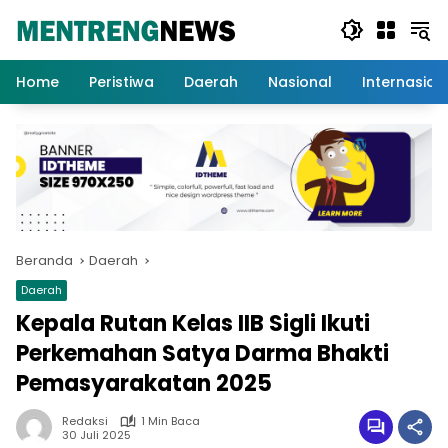
Langsung
ke
konten
Home
Peristiwa
Daerah
Nasional
Internasion
Beranda
Daerah
Daerah
Kepala Rutan Kelas IIB Sigli Ikuti
Perkemahan Satya Darma Bhakti
Pemasyarakatan 2025
Redaksi
1 Min Baca
30 Juli 2025