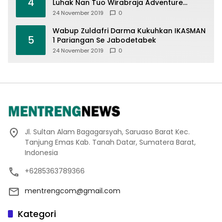
4
Luhak Nan Tuo Wirabraja Adventure
Offroad 2019
24 November 2019
0
Wabup Zuldafri Darma Kukuhkan IKASMAN
5
1 Pariangan Se Jabodetabek
24 November 2019
0
Jl. Sultan Alam Bagagarsyah, Saruaso Barat Kec.
Tanjung Emas Kab. Tanah Datar, Sumatera Barat,
Indonesia
+6285363789366
mentrengcom@gmail.com
Kategori