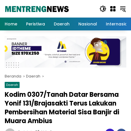
Langsung
ke
konten
Home
Peristiwa
Daerah
Nasional
Internasion
Beranda
Daerah
Daerah
Kodim 0307/Tanah Datar Bersama
Yonif 131/Brajasakti Terus Lakukan
Pembersihan Material Sisa Banjir di
Muara Ambius