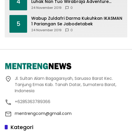
4
Luhak Nan Tuo Wirabraja Adventure
Offroad 2019
24 November 2019
0
Wabup Zuldafri Darma Kukuhkan IKASMAN
5
1 Pariangan Se Jabodetabek
24 November 2019
0
Jl. Sultan Alam Bagagarsyah, Saruaso Barat Kec.
Tanjung Emas Kab. Tanah Datar, Sumatera Barat,
Indonesia
+6285363789366
mentrengcom@gmail.com
Kategori