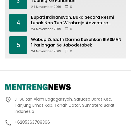
3
Touring Ke Pariaman
24 November 2019
0
Bupati Irdinansyah, Buka Secara Resmi
4
Luhak Nan Tuo Wirabraja Adventure
Offroad 2019
24 November 2019
0
Wabup Zuldafri Darma Kukuhkan IKASMAN
5
1 Pariangan Se Jabodetabek
24 November 2019
0
Jl. Sultan Alam Bagagarsyah, Saruaso Barat Kec.
Tanjung Emas Kab. Tanah Datar, Sumatera Barat,
Indonesia
+6285363789366