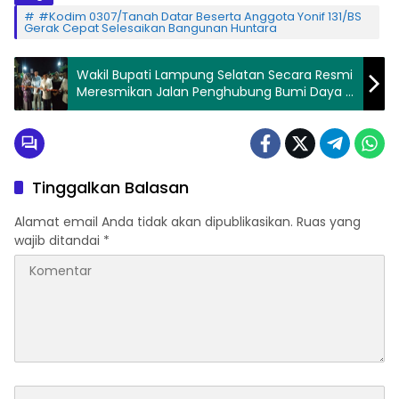
#Kodim 0307/Tanah Datar Beserta Anggota Yonif 131/BS
Gerak Cepat Selesaikan Bangunan Huntara
Wakil Bupati Lampung Selatan Secara Resmi
Meresmikan Jalan Penghubung Bumi Daya –
Bumirestu-Trimomukti
Tinggalkan Balasan
Alamat email Anda tidak akan dipublikasikan.
Ruas yang
wajib ditandai
*