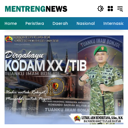
Langsung
ke
konten
Home
Peristiwa
Daerah
Nasional
Internasion