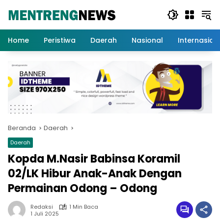
Langsung
ke
konten
Home
Peristiwa
Daerah
Nasional
Internasion
Beranda
Daerah
Daerah
Kopda M.Nasir Babinsa Koramil
02/LK Hibur Anak-Anak Dengan
Permainan Odong – Odong
Redaksi
1 Min Baca
1 Juli 2025