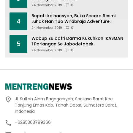
24 November 2019
0
Bupati Irdinansyah, Buka Secara Resmi
4
Luhak Nan Tuo Wirabraja Adventure
Offroad 2019
24 November 2019
0
Wabup Zuldafri Darma Kukuhkan IKASMAN
5
1 Pariangan Se Jabodetabek
24 November 2019
0
Jl. Sultan Alam Bagagarsyah, Saruaso Barat Kec.
Tanjung Emas Kab. Tanah Datar, Sumatera Barat,
Indonesia
+6285363789366