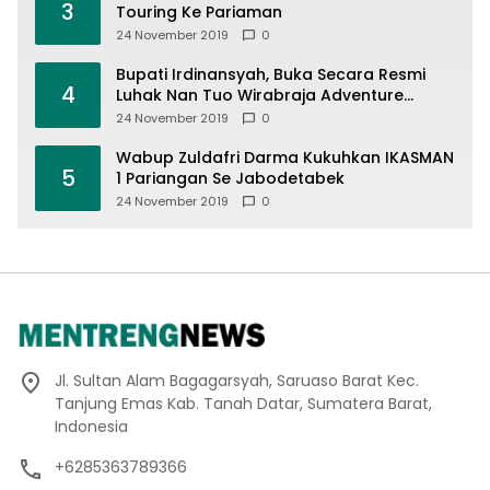
3
Touring Ke Pariaman
24 November 2019
0
Bupati Irdinansyah, Buka Secara Resmi
4
Luhak Nan Tuo Wirabraja Adventure
Offroad 2019
24 November 2019
0
Wabup Zuldafri Darma Kukuhkan IKASMAN
5
1 Pariangan Se Jabodetabek
24 November 2019
0
Jl. Sultan Alam Bagagarsyah, Saruaso Barat Kec.
Tanjung Emas Kab. Tanah Datar, Sumatera Barat,
Indonesia
+6285363789366