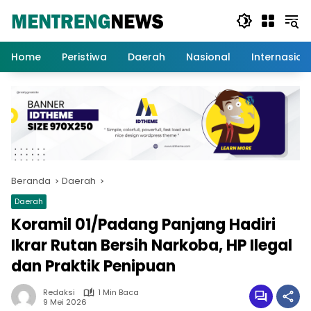
Langsung
ke
konten
Home
Peristiwa
Daerah
Nasional
Internasion
Beranda
Daerah
Daerah
Koramil 01/Padang Panjang Hadiri
Ikrar Rutan Bersih Narkoba, HP Ilegal
dan Praktik Penipuan
Redaksi
1 Min Baca
9 Mei 2026