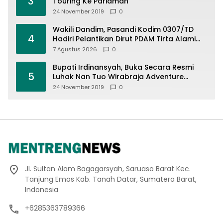
3
Touring Ke Pariaman
24 November 2019
0
Wakili Dandim, Pasandi Kodim 0307/TD
4
Hadiri Pelantikan Dirut PDAM Tirta Alami
Batusangkar Dr. Inoki Ulma Tiara
7 Agustus 2026
0
Bupati Irdinansyah, Buka Secara Resmi
5
Luhak Nan Tuo Wirabraja Adventure
Offroad 2019
24 November 2019
0
Jl. Sultan Alam Bagagarsyah, Saruaso Barat Kec.
Tanjung Emas Kab. Tanah Datar, Sumatera Barat,
Indonesia
+6285363789366