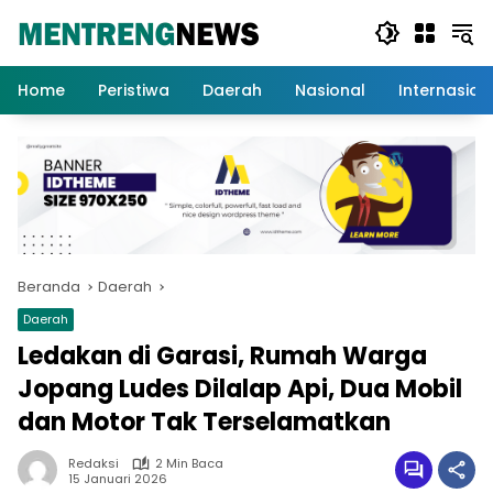
Langsung
ke
konten
Home
Peristiwa
Daerah
Nasional
Internasion
Beranda
Daerah
Daerah
Ledakan di Garasi, Rumah Warga
Jopang Ludes Dilalap Api, Dua Mobil
dan Motor Tak Terselamatkan
Redaksi
2 Min Baca
15 Januari 2026