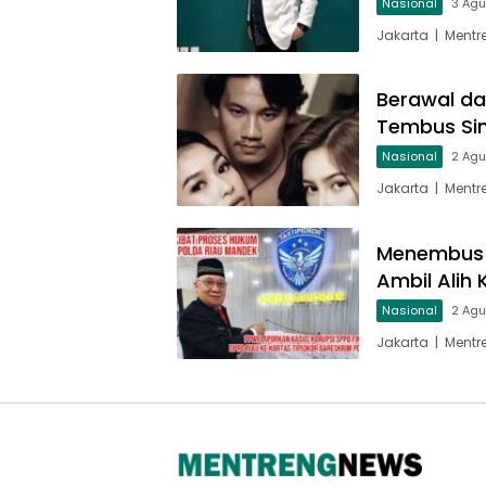
Nasional
3 Ag
Jakarta | Mentr
Berawal da
Tembus Sine
Nasional
2 Ag
Jakarta | Mentr
Menembus T
Ambil Alih 
Nasional
2 Ag
Jakarta | Ment