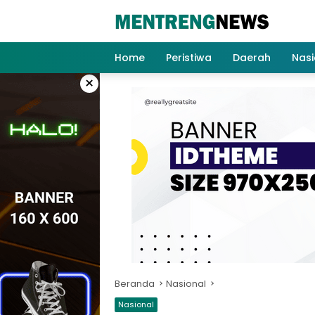
Langsung
ke
konten
Home
Peristiwa
Daerah
Nasi
×
Beranda
Nasional
Nasional