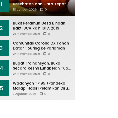
1
Kesehatan dan Cara Tepat
Mengonsumsinya
10 Januari 2026
0
Bukit Peramun Desa Binaan
2
Bakti BCA Raih ISTA 2019
23 November 2019
0
Comunitas Corolla DX Tanah
3
Datar Touring Ke Pariaman
24 November 2019
0
Bupati Irdinansyah, Buka
4
Secara Resmi Luhak Nan Tuo
Wirabraja Adventure Offroad
24 November 2019
0
2019
Wadanyon TP 951/Pandeka
5
Marapi Hadiri Pelantikan Dirut
PDAM Tirta Alami
7 Agustus 2026
0
Batusangkar, Dukung Sinergi
BUMD dan Keamanan Daerah