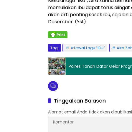
Melalui lagu “IBU”, Aira Zahha berh
memuliakan ibu dapat terus diingat 
akan arti penting sosok ibu, sejalan
Desember. (Ysf)
Tag:
#Lewat Lagu “IBU”
Aira Za
Polres Tanah Datar Gelar Progr
Tinggalkan Balasan
Alamat email Anda tidak akan dipublikasi