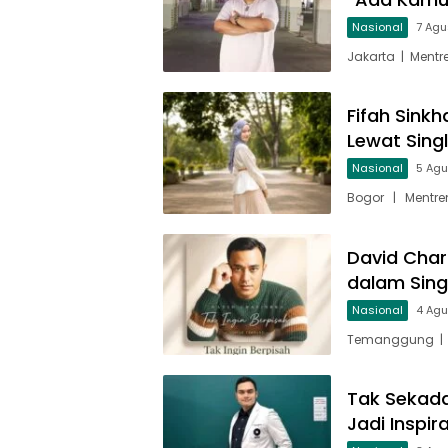
Nasional
7 Agu
Jakarta | Mentr
Fifah Sinkh
Lewat Sing
Nasional
5 Ag
Bogor | Mentren
David Char
dalam Singl
Nasional
4 Ag
Temanggung | M
Tak Sekada
Jadi Inspir