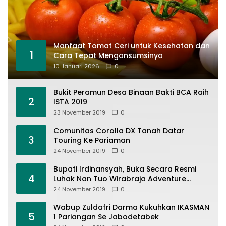
Manfaat Tomat Ceri untuk Kesehatan dan
1
Cara Tepat Mengonsumsinya
10 Januari 2026
0
Bukit Peramun Desa Binaan Bakti BCA Raih
2
ISTA 2019
23 November 2019
0
Comunitas Corolla DX Tanah Datar
3
Touring Ke Pariaman
24 November 2019
0
Bupati Irdinansyah, Buka Secara Resmi
4
Luhak Nan Tuo Wirabraja Adventure
Offroad 2019
24 November 2019
0
Wabup Zuldafri Darma Kukuhkan IKASMAN
5
1 Pariangan Se Jabodetabek