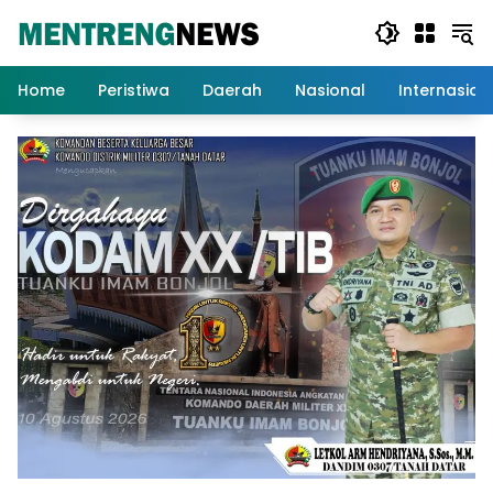
Langsung
ke
konten
Home
Peristiwa
Daerah
Nasional
Internasion