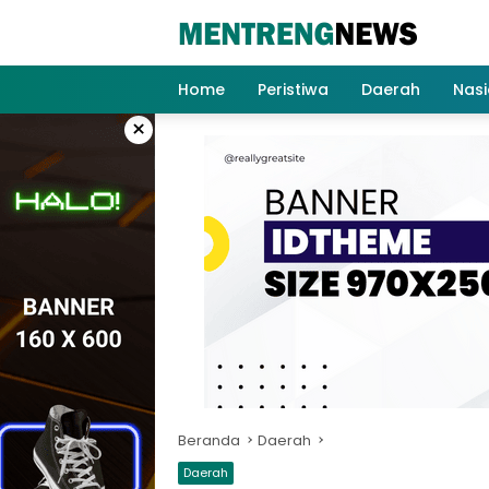
Langsung
ke
konten
Home
Peristiwa
Daerah
Nasi
×
Beranda
Daerah
Daerah