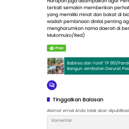
Harapan juga disampaikan agar Pem
terkait semakin memberikan perhat
yang memiliki minat dan bakat di b
wadah pembinaan dinilai penting ag
mengharumkan nama daerah di berba
Mukomuko/Red)
Babinsa dan Yonif TP 951/Pa
Bangun Jembatan Darurat Pasca
Tinggalkan Balasan
Alamat email Anda tidak akan dipublikasi