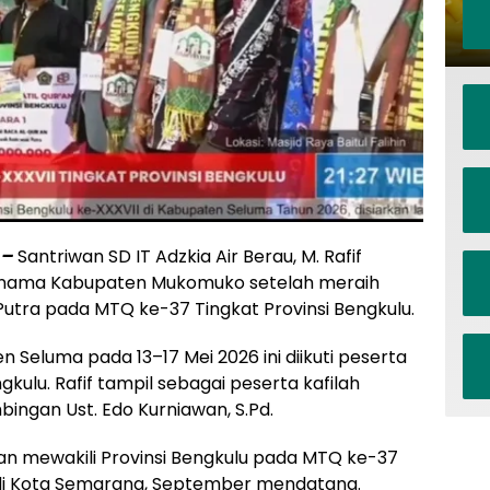
 –
Santriwan SD IT Adzkia Air Berau, M. Rafif
an nama Kabupaten Mukomuko setelah meraih
utra pada MTQ ke-37 Tingkat Provinsi Bengkulu.
 Seluma pada 13–17 Mei 2026 ini diikuti peserta
kulu. Rafif tampil sebagai peserta kafilah
ngan Ust. Edo Kurniawan, S.Pd.
ikan mewakili Provinsi Bengkulu pada MTQ ke-37
r di Kota Semarang, September mendatang.