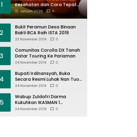
1
Kesehatan dan Cara Tepat
Mengonsumsinya
10 Januari 2026
0
Bukit Peramun Desa Binaan
2
Bakti BCA Raih ISTA 2019
23 November 2019
0
Comunitas Corolla DX Tanah
3
Datar Touring Ke Pariaman
24 November 2019
0
Bupati Irdinansyah, Buka
4
Secara Resmi Luhak Nan Tuo
Wirabraja Adventure Offroad
24 November 2019
0
2019
Wabup Zuldafri Darma
5
Kukuhkan IKASMAN 1
Pariangan Se Jabodetabek
24 November 2019
0