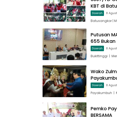
KBT di Bat
Daerah
8 Agus
Batusangkar | 
Putusan MA
655 Bukan 
Daerah
8 Agus
Bukittinggi | M
Wako Zulm
Payakumbu
Daerah
8 Agus
Payakumbuh | M
Pemko Pay
BERSAMA