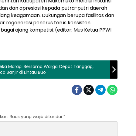
erintah Kabupaten Mukomuko melalui instansi
ian dan apresiasi kepada putra-putri daerah
idang keagamaan. Dukungan berupa fasilitas dan
ar regenerasi penerus terus konsisten
gai ajang kompetisi. (editor: Mus Ketua PPWI
ndeka Marapi Bersama Warga Cepat Tanggap,
 Banjir di Lintau Buo
kan.
Ruas yang wajib ditandai
*