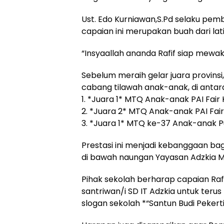
Ust. Edo Kurniawan,S.Pd selaku pem
capaian ini merupakan buah dari lati
“Insyaallah ananda Rafif siap mewakil
Sebelum meraih gelar juara provinsi,
cabang tilawah anak-anak, di antar
1. *Juara 1* MTQ Anak-anak PAI Fa
2. *Juara 2* MTQ Anak-anak PAI Fai
3. *Juara 1* MTQ ke-37 Anak-anak 
Prestasi ini menjadi kebanggaan ba
di bawah naungan Yayasan Adzkia 
Pihak sekolah berharap capaian Rafi
santriwan/i SD IT Adzkia untuk teru
slogan sekolah *“Santun Budi Pekerti