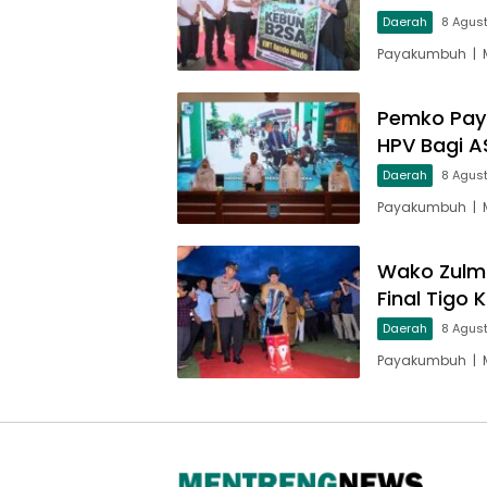
Daerah
8 Agus
Payakumbuh | M
Pemko Pay
HPV Bagi A
Daerah
8 Agus
Payakumbuh | M
Wako Zulm
Final Tigo
Daerah
8 Agus
Payakumbuh | M