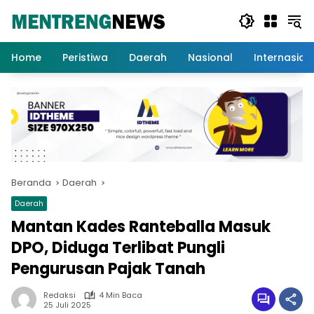
Langsung
ke
konten
Home
Peristiwa
Daerah
Nasional
Internasion
Beranda
Daerah
Daerah
Mantan Kades Ranteballa Masuk
DPO, Diduga Terlibat Pungli
Pengurusan Pajak Tanah
Redaksi
4 Min Baca
25 Juli 2025