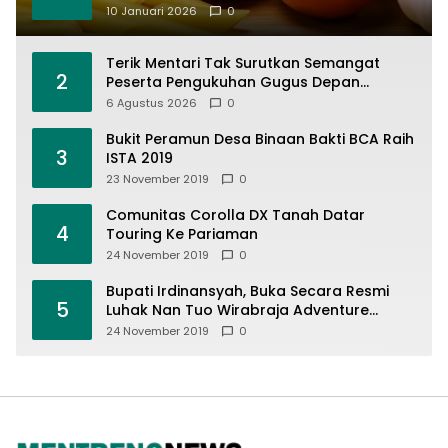
10 Januari 2026
0
Terik Mentari Tak Surutkan Semangat
2
Peserta Pengukuhan Gugus Depan
Ponpes dan SMP IT Muhammad Al-Fatih
6 Agustus 2026
0
Bukit Peramun Desa Binaan Bakti BCA Raih
3
ISTA 2019
23 November 2019
0
Comunitas Corolla DX Tanah Datar
4
Touring Ke Pariaman
24 November 2019
0
Bupati Irdinansyah, Buka Secara Resmi
5
Luhak Nan Tuo Wirabraja Adventure
Offroad 2019
24 November 2019
0