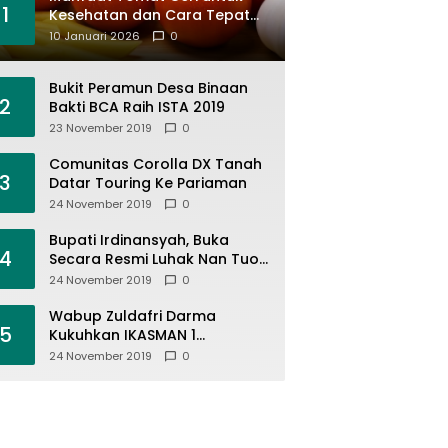
1
Kesehatan dan Cara Tepat
Mengonsumsinya
10 Januari 2026
0
Bukit Peramun Desa Binaan
2
Bakti BCA Raih ISTA 2019
23 November 2019
0
Comunitas Corolla DX Tanah
3
Datar Touring Ke Pariaman
24 November 2019
0
Bupati Irdinansyah, Buka
4
Secara Resmi Luhak Nan Tuo
Wirabraja Adventure Offroad
24 November 2019
0
2019
Wabup Zuldafri Darma
5
Kukuhkan IKASMAN 1
Pariangan Se Jabodetabek
24 November 2019
0