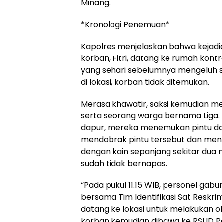
Minang.
*Kronologi Penemuan*
Kapolres menjelaskan bahwa kejadia
korban, Fitri, datang ke rumah kon
yang sehari sebelumnya mengeluh s
di lokasi, korban tidak ditemukan.
Merasa khawatir, saksi kemudian me
serta seorang warga bernama Liga.
dapur, mereka menemukan pintu dalam
mendobrak pintu tersebut dan men
dengan kain sepanjang sekitar dua me
sudah tidak bernapas.
“Pada pukul 11.15 WIB, personel gab
bersama Tim Identifikasi Sat Reskr
datang ke lokasi untuk melakukan ola
korban kemudian dibawa ke RSUD P