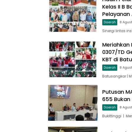
Kelas II B
Pelayanan A
Daerah
8 Agus
Sinergi lintas in
Meriahkan 
0307/TD Ge
KBT di Bat
Daerah
8 Agus
Batusangkar | 
Putusan MA
655 Bukan 
Daerah
8 Agus
Bukittinggi | M