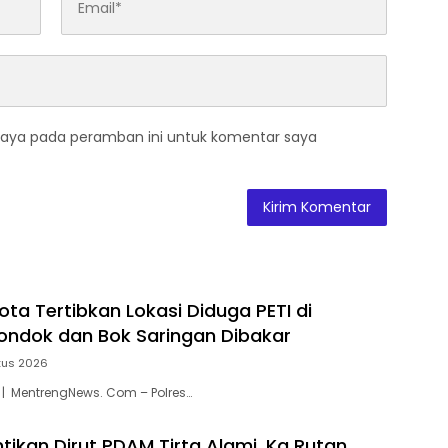
saya pada peramban ini untuk komentar saya
ota Tertibkan Lokasi Diduga PETI di
ondok dan Bok Saringan Dibakar
tus 2026
 | MentrengNews. Com – Polres…
ntikan Dirut PDAM Tirta Alami, Ka Rutan