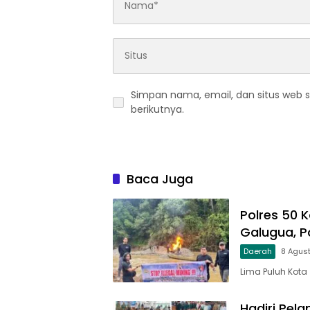
Simpan nama, email, dan situs web 
berikutnya.
Baca Juga
Polres 50 K
Galugua, P
Daerah
8 Agus
Lima Puluh Kota
Hadiri Pela