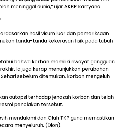
ah meninggal dunia,” ujar AKBP Kartyana.
*
rdasarkan hasil visum luar dan pemeriksaan
emukan tanda-tanda kekerasan fisik pada tubuh
ketahui bahwa korban memiliki riwayat gangguan
rakhir. Ia juga kerap menunjukkan perubahan
il. Sehari sebelum ditemukan, korban mengeluh
ukan autopsi terhadap jenazah korban dan telah
esmi penolakan tersebut.
i masih mendalami dan Olah TKP guna memastikan
cara menyeluruh. (Dion).