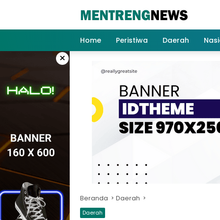
Langsung
ke
konten
Home
Peristiwa
Daerah
Nasi
×
Beranda
Daerah
Daerah