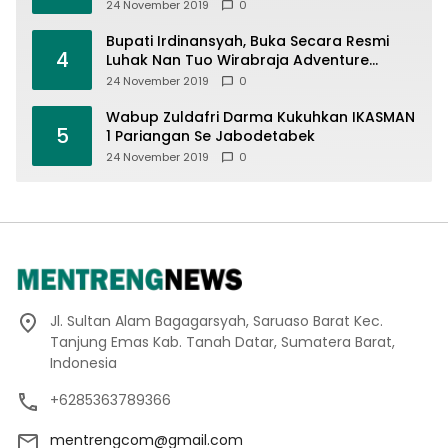
24 November 2019
0
Bupati Irdinansyah, Buka Secara Resmi
4
Luhak Nan Tuo Wirabraja Adventure
Offroad 2019
24 November 2019
0
Wabup Zuldafri Darma Kukuhkan IKASMAN
5
1 Pariangan Se Jabodetabek
24 November 2019
0
Jl. Sultan Alam Bagagarsyah, Saruaso Barat Kec.
Tanjung Emas Kab. Tanah Datar, Sumatera Barat,
Indonesia
+6285363789366
mentrengcom@gmail.com