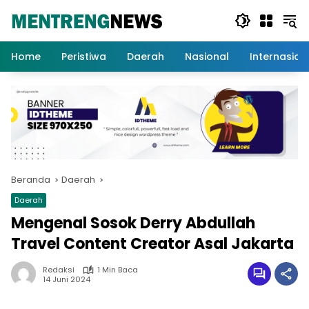
Langsung
ke
konten
Home
Peristiwa
Daerah
Nasional
Internasion
Beranda
Daerah
Daerah
Mengenal Sosok Derry Abdullah
Travel Content Creator Asal Jakarta
Redaksi
1 Min Baca
14 Juni 2024