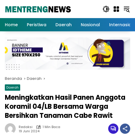
Langsung
ke
konten
Home
Peristiwa
Daerah
Nasional
Internasion
Beranda
Daerah
Daerah
Meningkatkan Hasil Panen Anggota
Koramil 04/LB Bersama Warga
Bersihkan Tanaman Cabe Rawit
Redaksi
1 Min Baca
19 Juni 2024