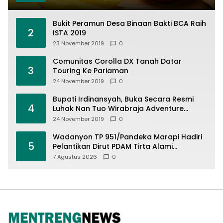
Bukit Peramun Desa Binaan Bakti BCA Raih
2
ISTA 2019
23 November 2019
0
Comunitas Corolla DX Tanah Datar
3
Touring Ke Pariaman
24 November 2019
0
Bupati Irdinansyah, Buka Secara Resmi
4
Luhak Nan Tuo Wirabraja Adventure
Offroad 2019
24 November 2019
0
Wadanyon TP 951/Pandeka Marapi Hadiri
5
Pelantikan Dirut PDAM Tirta Alami
Batusangkar, Dukung Sinergi BUMD dan
7 Agustus 2026
0
Keamanan Daerah