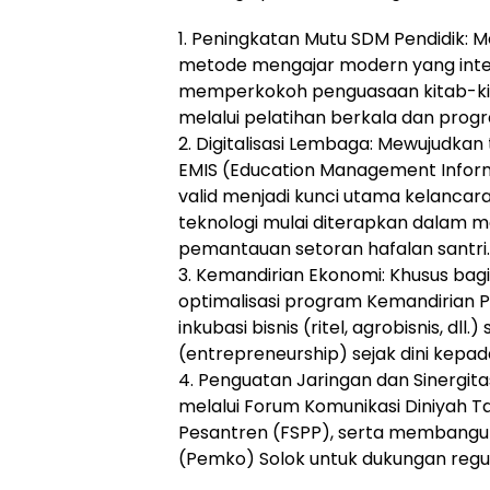
1. Peningkatan Mutu SDM Pendidik
metode mengajar modern yang intera
memperkokoh penguasaan kitab-kita
melalui pelatihan berkala dan progra
2. Digitalisasi Lembaga: Mewujudkan 
EMIS (Education Management Inform
valid menjadi kunci utama kelancara
teknologi mulai diterapkan dalam m
pemantauan setoran hafalan santri.
3. Kemandirian Ekonomi: Khusus b
optimalisasi program Kemandirian 
inkubasi bisnis (ritel, agrobisnis, 
(entrepreneurship) sejak dini kepada
4. Penguatan Jaringan dan Sinergi
melalui Forum Komunikasi Diniyah T
Pesantren (FSPP), serta membangun
(Pemko) Solok untuk dukungan regula