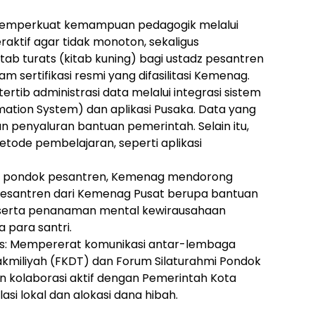
: Memperkuat kemampuan pedagogik melalui
ktif agar tidak monoton, sekaligus
b turats (kitab kuning) bagi ustadz pesantren
m sertifikasi resmi yang difasilitasi Kemenag.
tertib administrasi data melalui integrasi sistem
ation System) dan aplikasi Pusaka. Data yang
n penyaluran bantuan pemerintah. Selain itu,
etode pembelajaran, seperti aplikasi
agi pondok pesantren, Kemenag mendorong
Pesantren dari Kemenag Pusat berupa bantuan
dll.) serta penanaman mental kewirausahaan
 para santri.
tas: Mempererat komunikasi antar-lembaga
akmiliyah (FKDT) dan Forum Silaturahmi Pondok
 kolaborasi aktif dengan Pemerintah Kota
si lokal dan alokasi dana hibah.