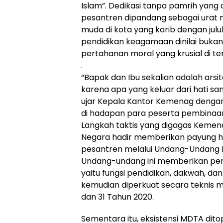
Islam”. Dedikasi tanpa pamrih yang
pesantren dipandang sebagai urat 
muda di kota yang karib dengan jul
pendidikan keagamaan dinilai bukan
pertahanan moral yang krusial di t
.
“Bapak dan Ibu sekalian adalah arsi
karena apa yang keluar dari hati san
ujar Kepala Kantor Kemenag denga
di hadapan para peserta pembinaa
Langkah taktis yang digagas Kemena
Negara hadir memberikan payung hu
pesantren melalui Undang-Undang N
Undang-undang ini memberikan peng
yaitu fungsi pendidikan, dakwah, d
kemudian diperkuat secara teknis 
dan 31 Tahun 2020.
Sementara itu, eksistensi MDTA dit