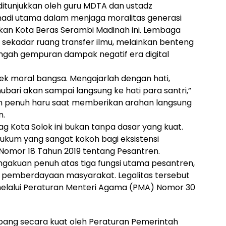
 ditunjukkan oleh guru MDTA dan ustadz
nadi utama dalam menjaga moralitas generasi
ukan Kota Beras Serambi Madinah ini. Lembaga
 sekadar ruang transfer ilmu, melainkan benteng
engah gempuran dampak negatif era digital
tek moral bangsa. Mengajarlah dengan hati,
ubari akan sampai langsung ke hati para santri,”
n penuh haru saat memberikan arahan langsung
n.
g Kota Solok ini bukan tanpa dasar yang kuat.
kum yang sangat kokoh bagi eksistensi
omor 18 Tahun 2019 tentang Pesantren.
akuan penuh atas tiga fungsi utama pesantren,
an pemberdayaan masyarakat. Legalitas tersebut
melalui Peraturan Menteri Agama (PMA) Nomor 30
opang secara kuat oleh Peraturan Pemerintah