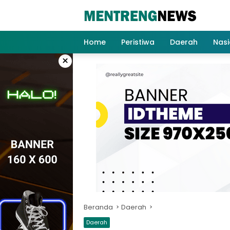
Langsung
ke
konten
Home
Peristiwa
Daerah
Nasi
×
Beranda
Daerah
Daerah