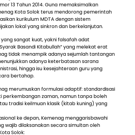
mor 13 Tahun 2014. Guna memaksimalkan
emenag Kota Solok terus mendorong pemerintah
asikan kurikulum MDTA dengan sistem
ijakan lokal yang sinkron dan berkelanjutan.
 yang sangat kuat, yakni falsafah adat
Syarak Basandi Kitabullah” yang melekat erat
enag tidak menampik adanya sejumlah tantangan
l menunjukkan adanya keterbatasan sarana
inistrasi, hingga isu kesejahteraan guru yang
cara bertahap.
ag merumuskan formulasi adaptif: standardisasi
kuti perkembangan zaman, namun tanpa boleh
tau tradisi keilmuan klasik (kitab kuning) yang
rasional ke depan, Kemenag menggarisbawahi
g wajib dilaksanakan secara simultan oleh
ota Solok: