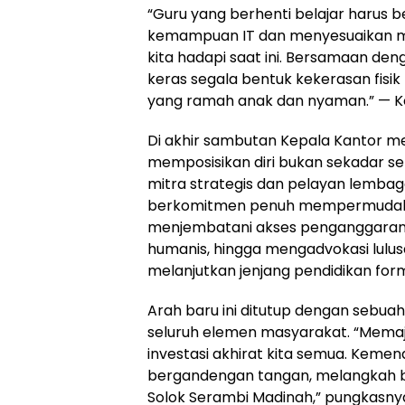
“Guru yang berhenti belajar harus b
kemampuan IT dan menyesuaikan me
kita hadapi saat ini. Bersamaan de
keras segala bentuk kekerasan fis
yang ramah anak dan nyaman.” — K
Di akhir sambutan Kepala Kantor 
memposisikan diri bukan sekadar se
mitra strategis dan pelayan lemb
berkomitmen penuh mempermudah pe
menjembatani akses penganggaran in
humanis, hingga mengadvokasi lul
melanjutkan jenjang pendidikan forma
Arah baru ini ditutup dengan sebua
seluruh elemen masyarakat. “Memaj
investasi akhirat kita semua. Kemenag
bergandengan tangan, melangkah be
Solok Serambi Madinah,” pungkasnya