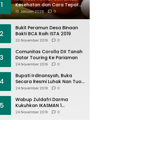
1
Kesehatan dan Cara Tepat
Mengonsumsinya
10 Januari 2026
0
Bukit Peramun Desa Binaan
2
Bakti BCA Raih ISTA 2019
23 November 2019
0
Comunitas Corolla DX Tanah
3
Datar Touring Ke Pariaman
24 November 2019
0
Bupati Irdinansyah, Buka
4
Secara Resmi Luhak Nan Tuo
Wirabraja Adventure Offroad
24 November 2019
0
2019
Wabup Zuldafri Darma
5
Kukuhkan IKASMAN 1
Pariangan Se Jabodetabek
24 November 2019
0