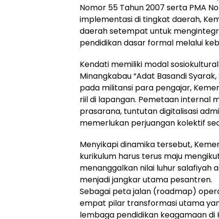
Nomor 55 Tahun 2007 serta PMA No
implementasi di tingkat daerah, K
daerah setempat untuk mengintegr
pendidikan dasar formal melalui keb
Kendati memiliki modal sosiokultural
Minangkabau “Adat Basandi Syarak, 
pada militansi para pengajar, Kem
riil di lapangan. Pemetaan interna
prasarana, tuntutan digitalisasi adm
memerlukan perjuangan kolektif se
Menyikapi dinamika tersebut, Kemen
kurikulum harus terus maju mengi
menanggalkan nilai luhur salafiyah a
menjadi jangkar utama pesantren.
Sebagai peta jalan (roadmap) ope
empat pilar transformasi utama yan
lembaga pendidikan keagamaan di K