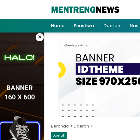
Langsung
ke
konten
Home
Peristiwa
Daerah
Nasi
×
Beranda
Daerah
Daerah