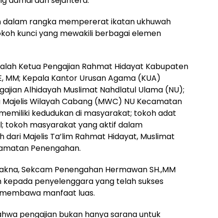
 damai dan sejahtera.
an dalam rangka mempererat ikatan ukhuwah
 tokoh kunci yang mewakili berbagai elemen
 ialah Ketua Pengajian Rahmat Hidayat Kabupaten
SE, MM; Kepala Kantor Urusan Agama (KUA)
jian Alhidayah Muslimat Nahdlatul Ulama (NU);
a Majelis Wilayah Cabang (MWC) NU Kecamatan
memiliki kedudukan di masyarakat; tokoh adat
al; tokoh masyarakat yang aktif dalam
dari Majelis Ta’lim Rahmat Hidayat, Muslimat
ecamatan Penengahan.
akna, Sekcam Penengahan Hermawan SH.,MM
kepada penyelenggara yang telah sukses
 membawa manfaat luas.
a pengajian bukan hanya sarana untuk