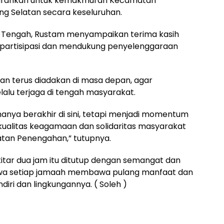
diarahkan untuk kemakmuran Kecamatan
 Selatan secara keseluruhan.
ng Tengah, Rustam menyampaikan terima kasih
rpartisipasi dan mendukung penyelenggaraan
an terus diadakan di masa depan, agar
lalu terjaga di tengah masyarakat.
k hanya berakhir di sini, tetapi menjadi momentum
kualitas keagamaan dan solidaritas masyarakat
an Penengahan,” tutupnya.
itar dua jam itu ditutup dengan semangat dan
wa setiap jamaah membawa pulang manfaat dan
diri dan lingkungannya. ( Soleh )