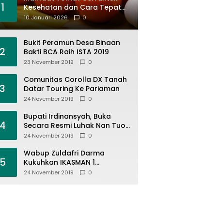
1
Kesehatan dan Cara Tepat
Mengonsumsinya
10 Januari 2026
0
Bukit Peramun Desa Binaan
2
Bakti BCA Raih ISTA 2019
23 November 2019
0
Comunitas Corolla DX Tanah
3
Datar Touring Ke Pariaman
24 November 2019
0
Bupati Irdinansyah, Buka
4
Secara Resmi Luhak Nan Tuo
Wirabraja Adventure Offroad
24 November 2019
0
2019
Wabup Zuldafri Darma
5
Kukuhkan IKASMAN 1
Pariangan Se Jabodetabek
24 November 2019
0