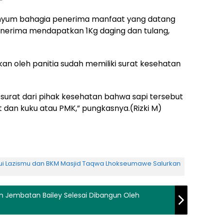
nyum bahagia penerima manfaat yang datang
erima mendapatkan 1Kg daging dan tulang,
pkan oleh panitia sudah memiliki surat kesehatan
 surat dari pihak kesehatan bahwa sapi tersebut
t dan kuku atau PMK,” pungkasnya.(Rizki M)
 Lazismu dan BKM Masjid Taqwa Lhokseumawe Salurkan
ran Jembatan Bailey Selesai Dibangun Oleh