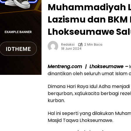
Muhammadiyah L
Lazismu dan BKM 
Lhokseumawe Sal
Redaksi
2 Min Baca
18 Juni 2024
Mentreng.com | Lhokseumawe –
dinantikan oleh seluruh umat Islam d
Dimana Hari Raya Idul Adha menjadi
berqurban, xqSukacita berbagi reze
kurban.
Hal ini seperti yang dilakukan Mu
Masjid Taqwa Lhokseumawe.