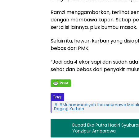
Ramzi menggambarkan, terlihat se
dengan membawa kupon. Setiap pen
serta isi lainnya, plus bumbu masak.
Selain itu, hewan kurban yang disia
bebas dari PMK.
“Jadi ada 4 ekor sapi dan sudah ada
sehat dan bebas dari penyakit mulu
Tag:
#Muhammadiyah Lhokseumawe Melalui
Daging Kurban
Bupati Eka Putra Hadiri Syuku
Yonzipur Ambarawa