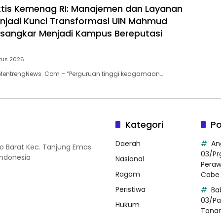
iktis Kemenag RI: Manajemen dan Layanan
enjadi Kunci Transformasi UIN Mahmud
sangkar Menjadi Kampus Bereputasi
tus 2026
MentrengNews. Com – “Perguruan tinggi keagamaan…
Kategori
Po
Daerah
An
so Barat Kec. Tanjung Emas
03/Pr
Indonesia
Nasional
Pera
Ragam
Cabe 
Peristiwa
Ba
03/Pa
Hukum
Tana