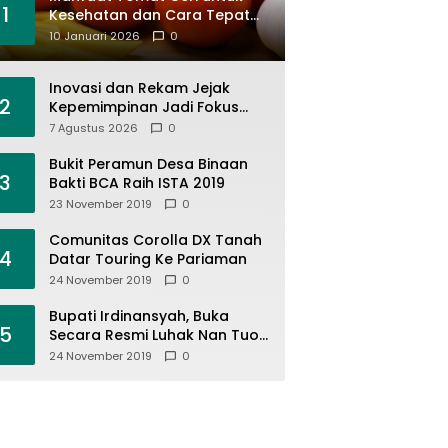
1
Kesehatan dan Cara Tepat
Mengonsumsinya
10 Januari 2026
0
Inovasi dan Rekam Jejak
2
Kepemimpinan Jadi Fokus
Utama PKKM 5 Tahunan
7 Agustus 2026
0
Kanwil Kemenag Sumbar di
MAN 1 Solok
Bukit Peramun Desa Binaan
3
Bakti BCA Raih ISTA 2019
23 November 2019
0
Comunitas Corolla DX Tanah
4
Datar Touring Ke Pariaman
24 November 2019
0
Bupati Irdinansyah, Buka
5
Secara Resmi Luhak Nan Tuo
Wirabraja Adventure Offroad
24 November 2019
0
2019