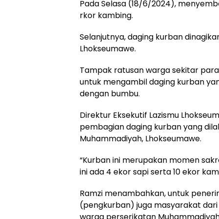
Pada Selasa (18/6/2024), menyembe
rkor kambing.
Selanjutnya, daging kurban dinagik
Lhokseumawe.
Tampak ratusan warga sekitar para
untuk mengambil daging kurban yang
dengan bumbu.
Direktur Eksekutif Lazismu Lhokseum
pembagian daging kurban yang dila
Muhammadiyah, Lhokseumawe.
“Kurban ini merupakan momen sakral
ini ada 4 ekor sapi serta 10 ekor ka
Ramzi menambahkan, untuk penerima
(pengkurban) juga masyarakat dari 
warga perserikatan Muhammadiyah