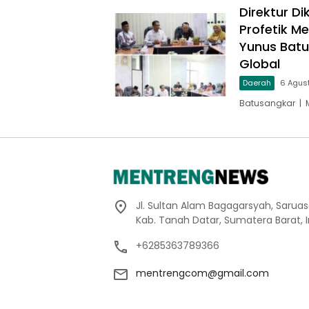
Direktur D
Profetik M
Yunus Batu
Global
Daerah
6 Agus
Batusangkar | 
Jl. Sultan Alam Bagagarsyah, Sarua
Kab. Tanah Datar, Sumatera Barat, 
+6285363789366
mentrengcom@gmail.com