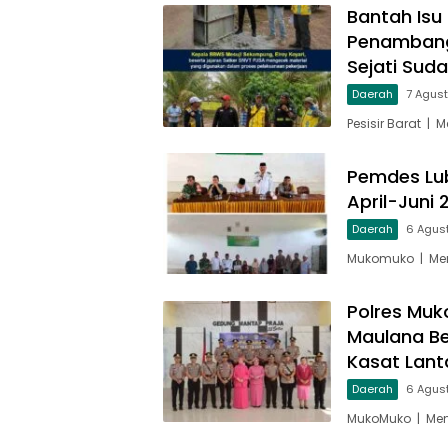
Bantah Isu 
Penambang
Sejati Suda
Daerah
7 Agus
Pesisir Barat | 
Pemdes Lub
April-Juni
Daerah
6 Agus
Mukomuko | Men
Polres Muk
Maulana Be
Kasat Lant
Daerah
6 Agus
MukoMuko | Men