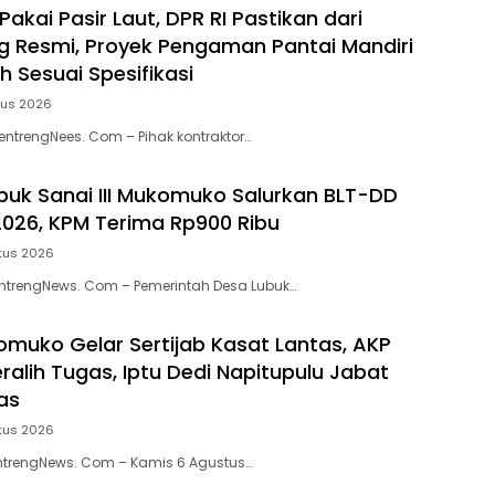
Pakai Pasir Laut, DPR RI Pastikan dari
 Resmi, Proyek Pengaman Pantai Mandiri
h Sesuai Spesifikasi
tus 2026
MentrengNees. Com – Pihak kontraktor…
uk Sanai III Mukomuko Salurkan BLT-DD
 2026, KPM Terima Rp900 Ribu
tus 2026
trengNews. Com – Pemerintah Desa Lubuk…
omuko Gelar Sertijab Kasat Lantas, AKP
ralih Tugas, Iptu Dedi Napitupulu Jabat
as
tus 2026
trengNews. Com – Kamis 6 Agustus…