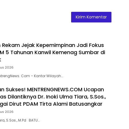
n Rekam Jejak Kepemimpinan Jadi Fokus
M 5 Tahunan Kanwil Kemenag Sumbar di
k
tus 2026
ntrengNews. Com – Kantor Wilayah…
an Sukses! MENTRENGNEWS.COM Ucapan
s Dilantiknya Dr. Inoki Ulma Tiara, S.Sos.,
agai Dirut PDAM Tirta Alami Batusangkar
tus 2026
iara, S.Sos., M.Pd BATU…