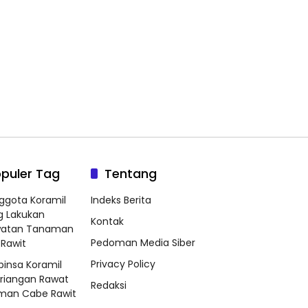
puler Tag
Tentang
ggota Koramil
Indeks Berita
g Lakukan
Kontak
watan Tanaman
Pedoman Media Siber
Rawit
Privacy Policy
binsa Koramil
riangan Rawat
Redaksi
man Cabe Rawit