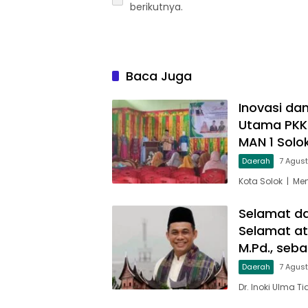
berikutnya.
Baca Juga
Inovasi da
Utama PKK
MAN 1 Solo
Daerah
7 Agus
Kota Solok | Me
Selamat d
Selamat ata
M.Pd., seb
Daerah
7 Agus
Dr. Inoki Ulma T