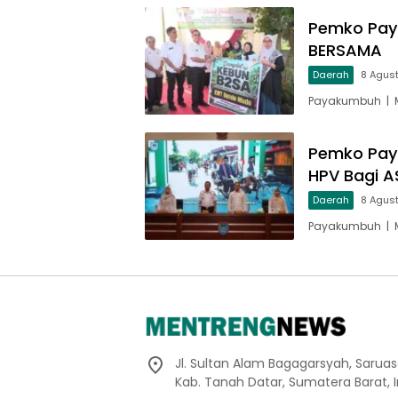
Pemko Pay
BERSAMA
Daerah
8 Agus
Payakumbuh | M
Pemko Pay
HPV Bagi A
Daerah
8 Agus
Payakumbuh | M
Jl. Sultan Alam Bagagarsyah, Sarua
Kab. Tanah Datar, Sumatera Barat, 