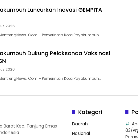
akumbuh Luncurkan Inovasi GEMPITA
tus 2026
entrengNews. Com – Pemerintah Kota Payakumbuh…
akumbuh Dukung Pelaksanaa Vaksinasi
SN
tus 2026
entrengNews. Com – Pemerintah Kota Payakumbuh…
Kategori
Po
Daerah
An
so Barat Kec. Tanjung Emas
03/Pr
Indonesia
Nasional
Pera