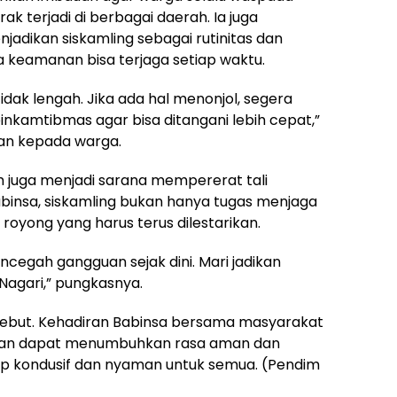
k terjadi di berbagai daerah. Ia juga
adikan siskamling sebagai rutinitas dan
ga keamanan bisa terjaga setiap waktu.
dak lengah. Jika ada hal menonjol, segera
nkamtibmas agar bisa ditangani lebih cepat,”
an kepada warga.
m juga menjadi sarana mempererat tali
abinsa, siskamling bukan hanya tugas menjaga
 royong yang harus terus dilestarikan.
cegah gangguan sejak dini. Mari jadikan
 Nagari,” pungkasnya.
ebut. Kehadiran Babinsa bersama masyarakat
pkan dapat menumbuhkan rasa aman dan
etap kondusif dan nyaman untuk semua. (Pendim