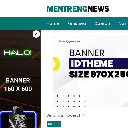
Langsung
ke
konten
Home
Peristiwa
Daerah
Nasi
×
Beranda
Daerah
Daerah