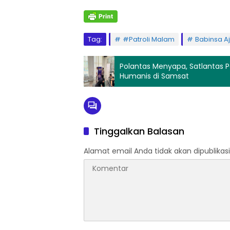
Tag:
#Patroli Malam
Babinsa A
Polantas Menyapa, Satlantas P
Humanis di Samsat
Tinggalkan Balasan
Alamat email Anda tidak akan dipublikasi