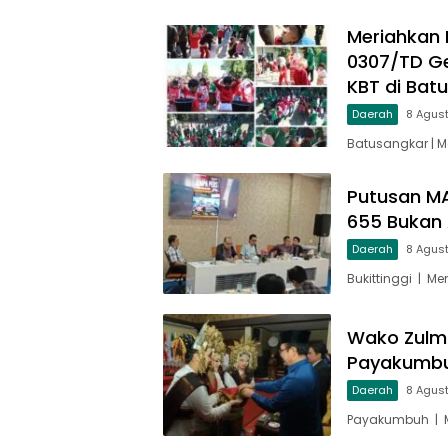
Meriahkan 
0307/TD Ge
KBT di Bat
Daerah
8 Agus
Batusangkar | 
Putusan MA
655 Bukan 
Daerah
8 Agus
Bukittinggi | M
Wako Zulm
Payakumbu
Daerah
8 Agus
Payakumbuh | M