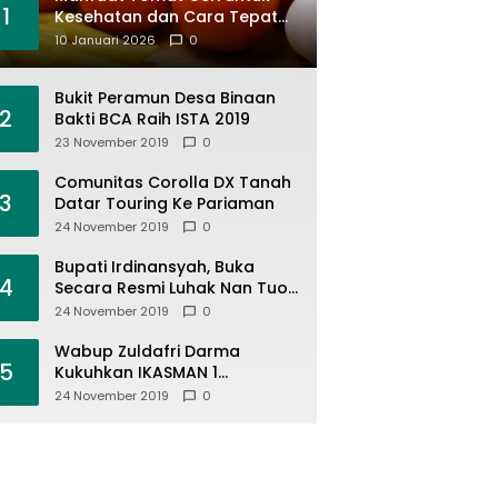
1
Kesehatan dan Cara Tepat
Mengonsumsinya
10 Januari 2026
0
Bukit Peramun Desa Binaan
2
Bakti BCA Raih ISTA 2019
23 November 2019
0
Comunitas Corolla DX Tanah
3
Datar Touring Ke Pariaman
24 November 2019
0
Bupati Irdinansyah, Buka
4
Secara Resmi Luhak Nan Tuo
Wirabraja Adventure Offroad
24 November 2019
0
2019
Wabup Zuldafri Darma
5
Kukuhkan IKASMAN 1
Pariangan Se Jabodetabek
24 November 2019
0