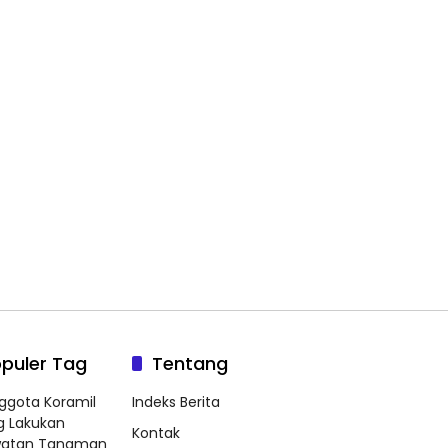
puler Tag
Tentang
ggota Koramil
Indeks Berita
g Lakukan
Kontak
watan Tanaman