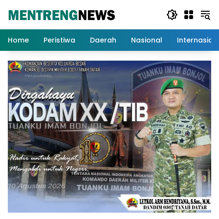
Langsung
ke
konten
Home
Peristiwa
Daerah
Nasional
Internasion