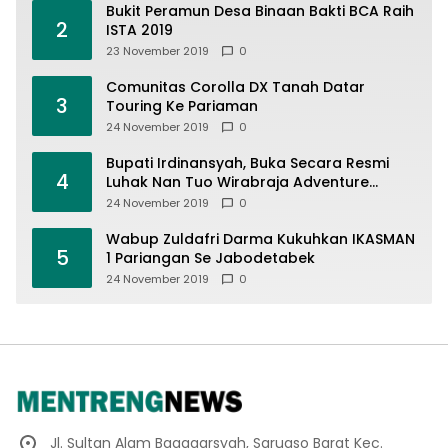
Bukit Peramun Desa Binaan Bakti BCA Raih
2
ISTA 2019
23 November 2019
0
Comunitas Corolla DX Tanah Datar
3
Touring Ke Pariaman
24 November 2019
0
Bupati Irdinansyah, Buka Secara Resmi
4
Luhak Nan Tuo Wirabraja Adventure
Offroad 2019
24 November 2019
0
Wabup Zuldafri Darma Kukuhkan IKASMAN
5
1 Pariangan Se Jabodetabek
24 November 2019
0
Jl. Sultan Alam Bagagarsyah, Saruaso Barat Kec.