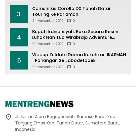
Comunitas Corolla DX Tanah Datar
3
Touring Ke Pariaman
24 November 2019
0
Bupati Irdinansyah, Buka Secara Resmi
4
Luhak Nan Tuo Wirabraja Adventure
Offroad 2019
24 November 2019
0
Wabup Zuldafri Darma Kukuhkan IKASMAN
5
1 Pariangan Se Jabodetabek
24 November 2019
0
Jl. Sultan Alam Bagagarsyah, Saruaso Barat Kec.
Tanjung Emas Kab. Tanah Datar, Sumatera Barat,
Indonesia