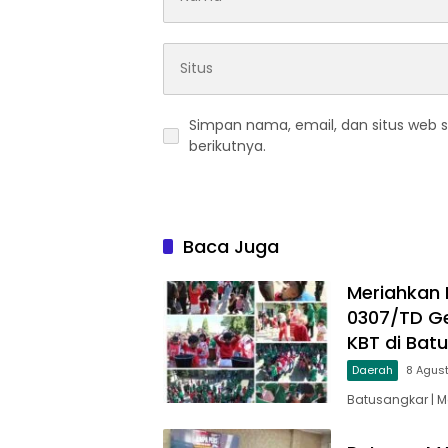
Simpan nama, email, dan situs web 
berikutnya.
Baca Juga
Meriahkan 
0307/TD Ge
KBT di Bat
Daerah
8 Agus
Batusangkar | 