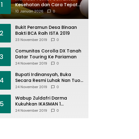
1
Kesehatan dan Cara Tepat
Mengonsumsinya
10 Januari 2026
0
Bukit Peramun Desa Binaan
2
Bakti BCA Raih ISTA 2019
23 November 2019
0
Comunitas Corolla DX Tanah
3
Datar Touring Ke Pariaman
24 November 2019
0
Bupati Irdinansyah, Buka
4
Secara Resmi Luhak Nan Tuo
Wirabraja Adventure Offroad
24 November 2019
0
2019
Wabup Zuldafri Darma
5
Kukuhkan IKASMAN 1
Pariangan Se Jabodetabek
24 November 2019
0