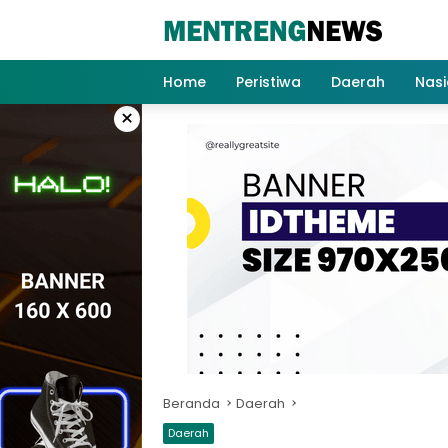
Langsung
ke
konten
Home
Peristiwa
Daerah
Nasi
×
Beranda
Daerah
Daerah