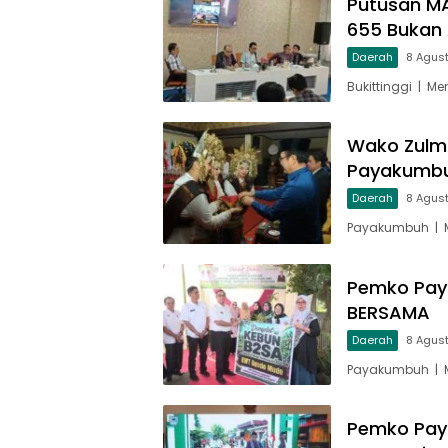
Putusan MA
655 Bukan 
Daerah
8 Agus
Bukittinggi | M
Wako Zulm
Payakumbu
Daerah
8 Agus
Payakumbuh | M
Pemko Pay
BERSAMA
Daerah
8 Agus
Payakumbuh | M
Pemko Pay