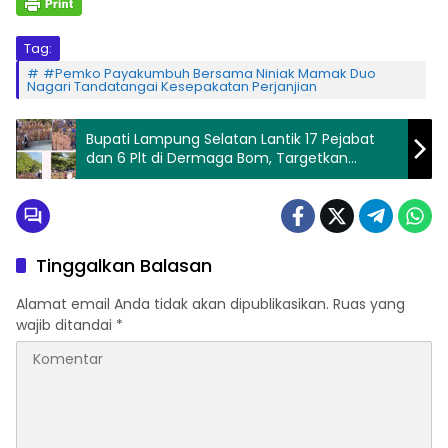
Tag:
#Pemko Payakumbuh Bersama Niniak Mamak Duo
Nagari Tandatangai Kesepakatan Perjanjian
Bupati Lampung Selatan Lantik 17 Pejabat
dan 6 Plt di Dermaga Bom, Targetkan
Birokrasi Lebih Responsif
Tinggalkan Balasan
Alamat email Anda tidak akan dipublikasikan.
Ruas yang
wajib ditandai
*