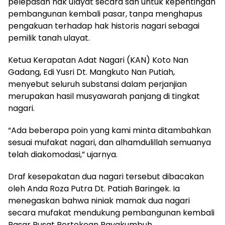
pelepasan hak ulayat secara sah untuk kepentingan
pembangunan kembali pasar, tanpa menghapus
pengakuan terhadap hak historis nagari sebagai
pemilik tanah ulayat.
Ketua Kerapatan Adat Nagari (KAN) Koto Nan
Gadang, Edi Yusri Dt. Mangkuto Nan Putiah,
menyebut seluruh substansi dalam perjanjian
merupakan hasil musyawarah panjang di tingkat
nagari.
“Ada beberapa poin yang kami minta ditambahkan
sesuai mufakat nagari, dan alhamdulillah semuanya
telah diakomodasi,” ujarnya.
Draf kesepakatan dua nagari tersebut dibacakan
oleh Anda Roza Putra Dt. Patiah Baringek. Ia
menegaskan bahwa niniak mamak dua nagari
secara mufakat mendukung pembangunan kembali
Pasar Pusat Pertokoan Payakumbuh.