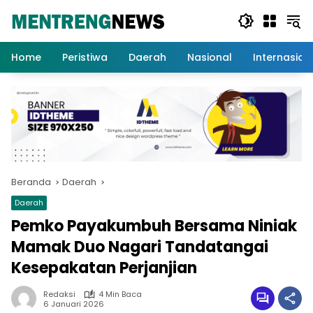
Langsung
ke
konten
Home
Peristiwa
Daerah
Nasional
Internasion
Beranda
Daerah
Daerah
Pemko Payakumbuh Bersama Niniak
Mamak Duo Nagari Tandatangai
Kesepakatan Perjanjian
Redaksi
4 Min Baca
6 Januari 2026