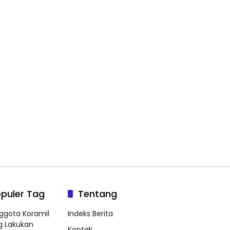
puler Tag
Tentang
ggota Koramil
Indeks Berita
g Lakukan
Kontak