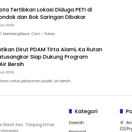
ota Tertibkan Lokasi Diduga PETI di
ondok dan Bok Saringan Dibakar
tus 2026
 | MentrengNews. Com – Polres…
ntikan Dirut PDAM Tirta Alami, Ka Rutan
 Batusangkar Siap Dukung Program
ir Bersih
tus 2026
stansi untuk pelayanan publik; air bersih…
Kategori
Po
Daerah
An
so Barat Kec. Tanjung Emas
03/Pr
Indonesia
Nasional