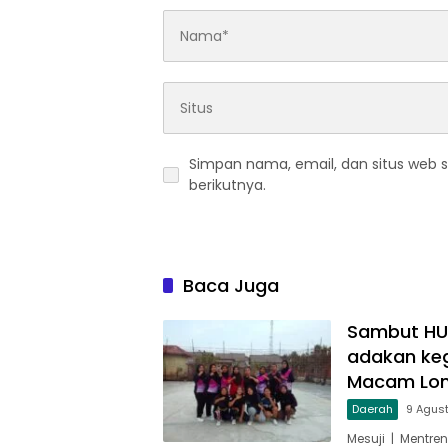
Simpan nama, email, dan situs web 
berikutnya.
Baca Juga
Sambut HUT
adakan keg
Macam Lom
Daerah
9 Agus
Mesuji | Mentre