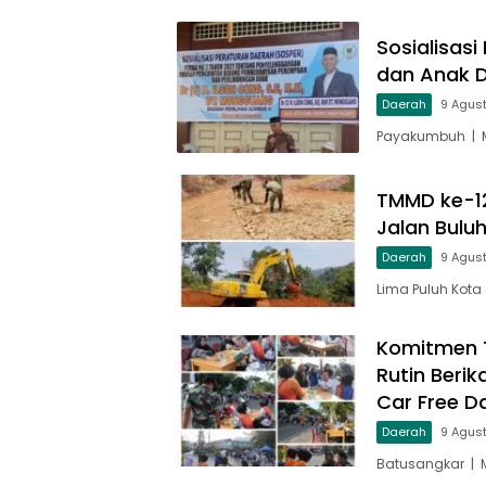
Sosialisas
dan Anak D
Daerah
9 Agus
Payakumbuh | M
TMMD ke-1
Jalan Bulu
Daerah
9 Agus
Lima Puluh Kot
Komitmen T
Rutin Beri
Car Free D
Daerah
9 Agus
Batusangkar | 