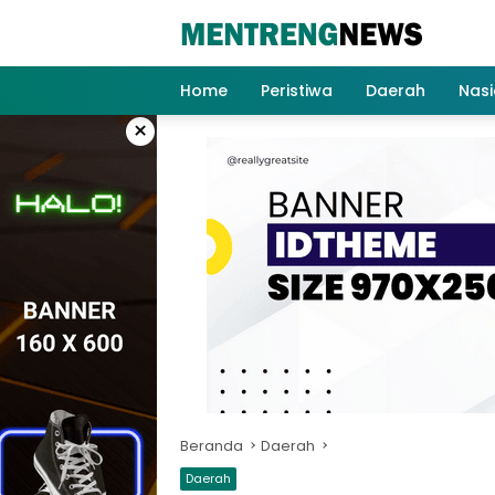
Langsung
ke
konten
Home
Peristiwa
Daerah
Nasi
×
Beranda
Daerah
Daerah