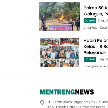
Polres 50 K
Galugua, P
Daerah
8 Agus
Lima Puluh Kota
Hadiri Pela
Kelas II B
Pelayanan A
Daerah
8 Agus
Sinergi lintas in
Jl. Sultan Alam Bagagarsyah, Sarua
Kab. Tanah Datar, Sumatera Barat, 