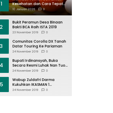
1
Kesehatan dan Cara Tepat
Mengonsumsinya
10 Januari 2026
0
Bukit Peramun Desa Binaan
2
Bakti BCA Raih ISTA 2019
23 November 2019
0
Comunitas Corolla DX Tanah
3
Datar Touring Ke Pariaman
24 November 2019
0
Bupati Irdinansyah, Buka
4
Secara Resmi Luhak Nan Tuo
Wirabraja Adventure Offroad
24 November 2019
0
2019
Wabup Zuldafri Darma
5
Kukuhkan IKASMAN 1
Pariangan Se Jabodetabek
24 November 2019
0