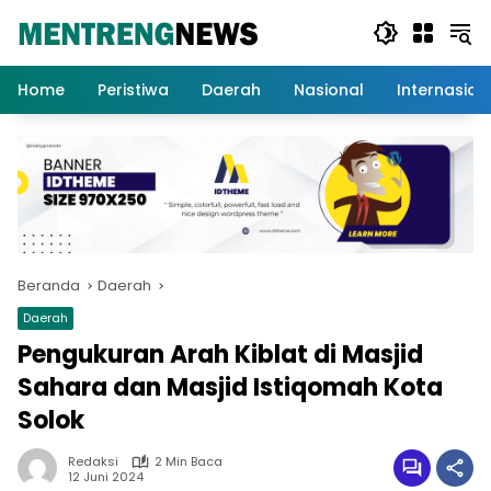
Langsung
ke
konten
Home
Peristiwa
Daerah
Nasional
Internasion
Beranda
Daerah
Daerah
Pengukuran Arah Kiblat di Masjid
Sahara dan Masjid Istiqomah Kota
Solok
Redaksi
2 Min Baca
12 Juni 2024