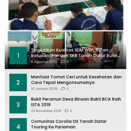
Tingkatkan Kualitas SDM WBP, Rutan
1
Batusangkar dan SKB Tanah Datar Rutin
Gelar Program Pendidikan Kesetaraan
6 Agustus 2026
0
Manfaat Tomat Ceri untuk Kesehatan dan
2
Cara Tepat Mengonsumsinya
10 Januari 2026
0
Bukit Peramun Desa Binaan Bakti BCA Raih
3
ISTA 2019
23 November 2019
0
Comunitas Corolla DX Tanah Datar
4
Touring Ke Pariaman