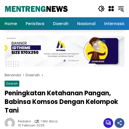
Langsung
ke
konten
Home
Peristiwa
Daerah
Nasional
Internasion
Beranda
Daerah
Daerah
Peningkatan Ketahanan Pangan,
Babinsa Komsos Dengan Kelompok
Tani
Redaksi
1 Min Baca
10 Februari 2025