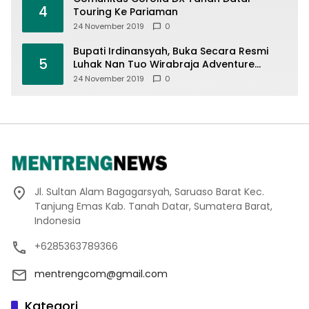
4
Touring Ke Pariaman
24 November 2019
0
Bupati Irdinansyah, Buka Secara Resmi
5
Luhak Nan Tuo Wirabraja Adventure
Offroad 2019
24 November 2019
0
Jl. Sultan Alam Bagagarsyah, Saruaso Barat Kec.
Tanjung Emas Kab. Tanah Datar, Sumatera Barat,
Indonesia
+6285363789366
mentrengcom@gmail.com
Kategori