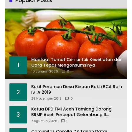
Popular Posts
Manfaat Tomat Ceri untuk Kesehatan dan
1
Cara Tepat Mengonsumsinya
10 Januari 2026
0
Bukit Peramun Desa Binaan Bakti BCA Raih
2
ISTA 2019
23 November 2019
0
Ketua DPD TMI Aceh Tamiang Dorong
3
BRMP Aceh Percepat Gelombang II
Eksekusi Program Pascabencana untuk
7 Agustus 2026
0
Petani
Comunitas Corolla DX Tanah Datar