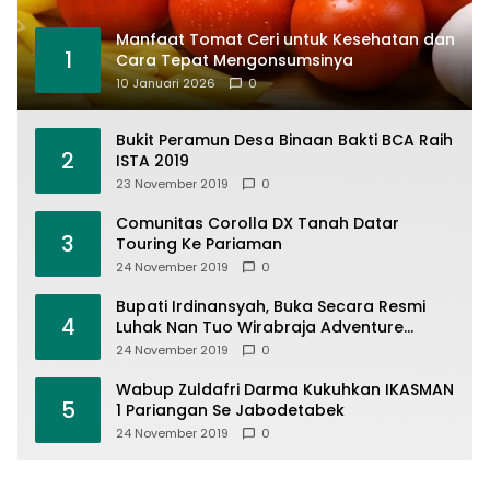
Manfaat Tomat Ceri untuk Kesehatan dan
1
Cara Tepat Mengonsumsinya
10 Januari 2026
0
Bukit Peramun Desa Binaan Bakti BCA Raih
2
ISTA 2019
23 November 2019
0
Comunitas Corolla DX Tanah Datar
3
Touring Ke Pariaman
24 November 2019
0
Bupati Irdinansyah, Buka Secara Resmi
4
Luhak Nan Tuo Wirabraja Adventure
Offroad 2019
24 November 2019
0
Wabup Zuldafri Darma Kukuhkan IKASMAN
5
1 Pariangan Se Jabodetabek
24 November 2019
0