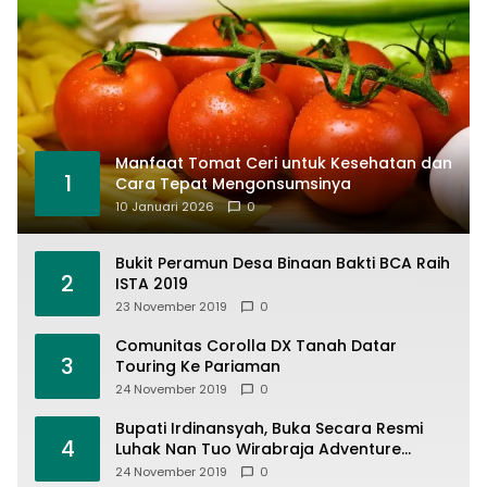
Manfaat Tomat Ceri untuk Kesehatan dan
1
Cara Tepat Mengonsumsinya
10 Januari 2026
0
Bukit Peramun Desa Binaan Bakti BCA Raih
2
ISTA 2019
23 November 2019
0
Comunitas Corolla DX Tanah Datar
3
Touring Ke Pariaman
24 November 2019
0
Bupati Irdinansyah, Buka Secara Resmi
4
Luhak Nan Tuo Wirabraja Adventure
Offroad 2019
24 November 2019
0