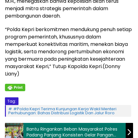
M.H., menegaskan bahwa kepolisian akan terus
menjadi mitra strategis pemerintah dalam
pembangunan daerah.
“Polda Kepri berkomitmen mendukung penuh setiap
program pemerintah, khususnya dalam
memperkuat konektivitas maritim, menekan biaya
logistik, serta mendorong pertumbuhan ekonomi
yang bermuara pada peningkatan kesejahteraan
masyarakat Kepri,” Tutup Kapolda Kepri.(Donny
Liany)
Tag:
#Polda Kepri Terima Kunjungan Kerja Wakil Menteri
Perhubungan: Bahas Distribusi Logistik Dan Jalur Roro
Bantu Ringankan Beban Masyarakat Polres
Padang Panjang Konsisten Gelar Pangan