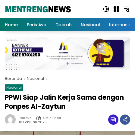
Langsung
ke
konten
Home
Peristiwa
Daerah
Nasional
Internasion
Beranda
Nasional
Nasional
PPWI Siap Jalin Kerja Sama dengan
Ponpes Al-Zaytun
Redaksi
4 Min Baca
10 Februari 2025