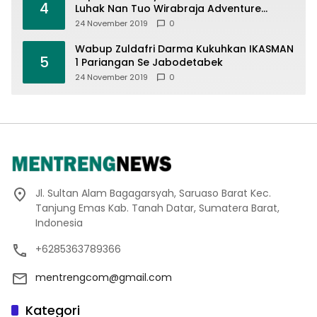
4
Luhak Nan Tuo Wirabraja Adventure
Offroad 2019
24 November 2019
0
Wabup Zuldafri Darma Kukuhkan IKASMAN
5
1 Pariangan Se Jabodetabek
24 November 2019
0
Jl. Sultan Alam Bagagarsyah, Saruaso Barat Kec.
Tanjung Emas Kab. Tanah Datar, Sumatera Barat,
Indonesia
+6285363789366
mentrengcom@gmail.com
Kategori