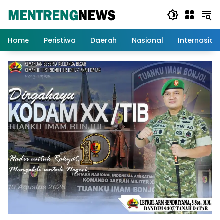
Langsung
ke
konten
Home
Peristiwa
Daerah
Nasional
Internasion