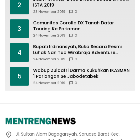
2
ISTA 2019
23 November 2019
0
Comunitas Corolla DX Tanah Datar
3
Touring Ke Pariaman
24 November 2019
0
Bupati Irdinansyah, Buka Secara Resmi
4
Luhak Nan Tuo Wirabraja Adventure
Offroad 2019
24 November 2019
0
Wabup Zuldafri Darma Kukuhkan IKASMAN
5
1 Pariangan Se Jabodetabek
24 November 2019
0
Jl. Sultan Alam Bagagarsyah, Saruaso Barat Kec.