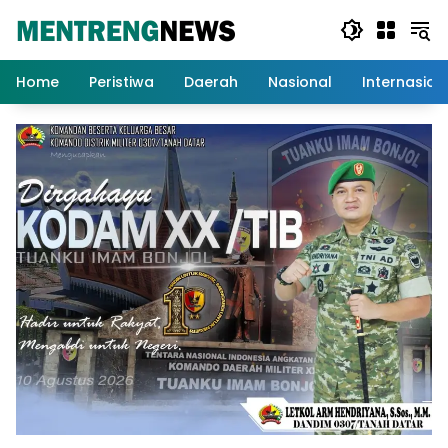
Langsung
ke
konten
Home
Peristiwa
Daerah
Nasional
Internasion