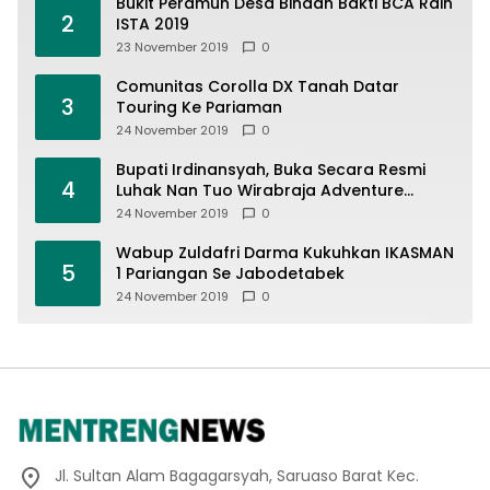
Bukit Peramun Desa Binaan Bakti BCA Raih
2
ISTA 2019
23 November 2019
0
Comunitas Corolla DX Tanah Datar
3
Touring Ke Pariaman
24 November 2019
0
Bupati Irdinansyah, Buka Secara Resmi
4
Luhak Nan Tuo Wirabraja Adventure
Offroad 2019
24 November 2019
0
Wabup Zuldafri Darma Kukuhkan IKASMAN
5
1 Pariangan Se Jabodetabek
24 November 2019
0
Jl. Sultan Alam Bagagarsyah, Saruaso Barat Kec.