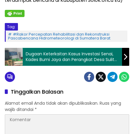
terdampak bencana di Kabupaten Solok.Uncu Ed)
Tag:
#Rakor Percepatan Rehabilitasi dan Rekonstruksi
Pascabencana Hidrometeorologi di Sumatera Barat
Dugaan Keterkaitan Kasus Investasi Senai,
Kades Bumi Jaya dan Perangkat Desa Sulit
Ditemui – Pemerintah Kecamatan Pastikan
Pelayanan Tetap Berjalan
Tinggalkan Balasan
Alamat email Anda tidak akan dipublikasikan.
Ruas yang
wajib ditandai
*