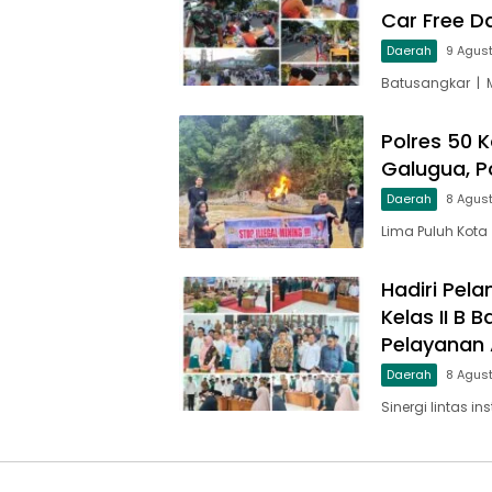
Car Free D
Daerah
9 Agus
Batusangkar | 
Polres 50 K
Galugua, P
Daerah
8 Agus
Lima Puluh Kota
Hadiri Pela
Kelas II B
Pelayanan A
Daerah
8 Agus
Sinergi lintas in