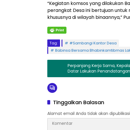
“Kegiatan komsos yang dilakukan 
perangkat Desa ini bertujuan untu
khususnya di wilayah binaannya,” P
Tag:
#Sambangi Kantor Desa
Babinsa Bersama Bhabinkamtibmas La
Perpanjang Kerja Sama, Kepa
Datar Lakukan Penandatanga
Tinggalkan Balasan
Alamat email Anda tidak akan dipublikasi