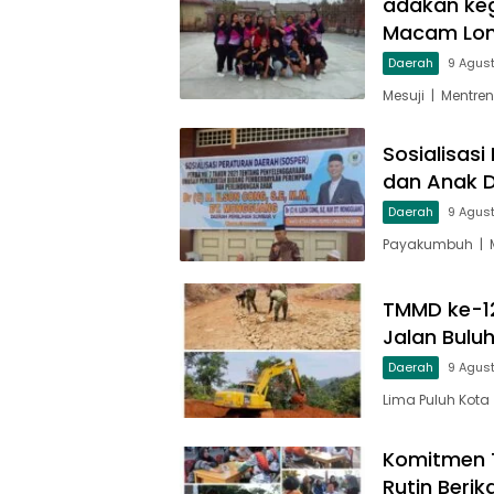
adakan keg
Macam Lom
Daerah
9 Agus
Mesuji | Mentre
Sosialisas
dan Anak D
Daerah
9 Agus
Payakumbuh | M
TMMD ke-1
Jalan Bulu
Daerah
9 Agus
Lima Puluh Kot
Komitmen T
Rutin Beri