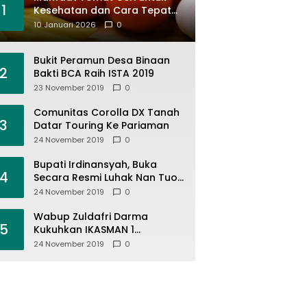
1
Kesehatan dan Cara Tepat
Mengonsumsinya
10 Januari 2026
0
Bukit Peramun Desa Binaan
2
Bakti BCA Raih ISTA 2019
23 November 2019
0
Comunitas Corolla DX Tanah
3
Datar Touring Ke Pariaman
24 November 2019
0
Bupati Irdinansyah, Buka
4
Secara Resmi Luhak Nan Tuo
Wirabraja Adventure Offroad
24 November 2019
0
2019
Wabup Zuldafri Darma
5
Kukuhkan IKASMAN 1
Pariangan Se Jabodetabek
24 November 2019
0