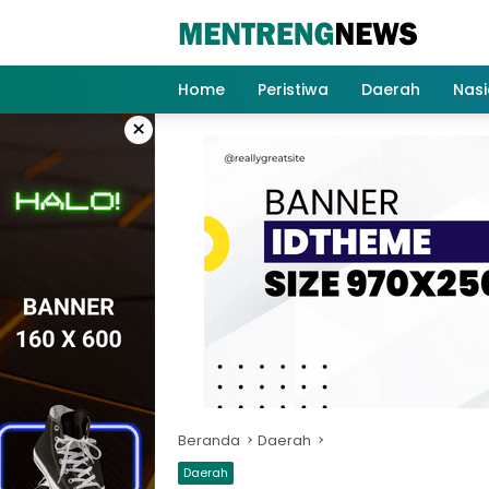
Langsung
ke
konten
Home
Peristiwa
Daerah
Nasi
×
Beranda
Daerah
Daerah