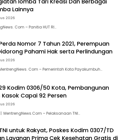
iatan lomba Tari Kreasi Dan Berbagai
ba Lainnya
tus 2026
ngNews. Com – Panitia HUT RI…
i Perda Nomor 7 Tahun 2021, Perempuan
idorong Pahami Hak serta Perlindungan
tus 2026
entrengNews. Com – Pemerintah Kota Payakumbuh…
29 Kodim 0306/50 Kota, Pembangunan
h Kasok Capai 92 Persen
tus 2026
a | MentrengNews.Com – Pelaksanaan TNI…
NI untuk Rakyat, Poskes Kodim 0307/TD
kan Layanan Prima Cek Kesehatan Gratis di