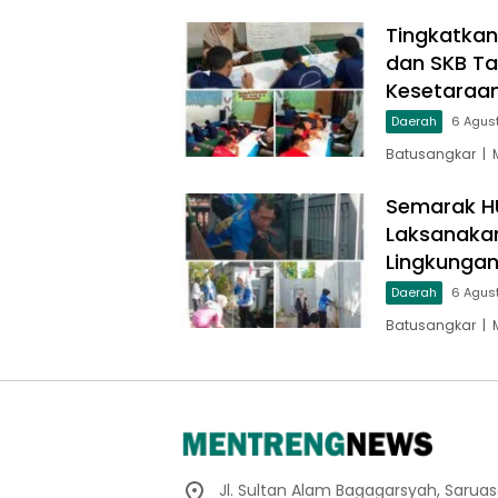
Tingkatkan
dan SKB Ta
Kesetaraa
Daerah
6 Agus
Batusangkar | 
Semarak HU
Laksanakan
Lingkungan
Daerah
6 Agus
Batusangkar | 
Jl. Sultan Alam Bagagarsyah, Sarua