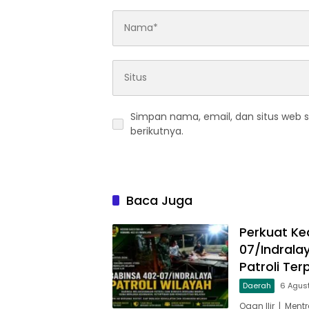
Simpan nama, email, dan situs web 
berikutnya.
Baca Juga
Perkuat Ke
07/Indrala
Patroli Te
Daerah
6 Agus
Ogan Ilir | Men