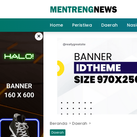
Langsung
ke
konten
Home
Peristiwa
Daerah
Nasi
×
Beranda
Daerah
Daerah