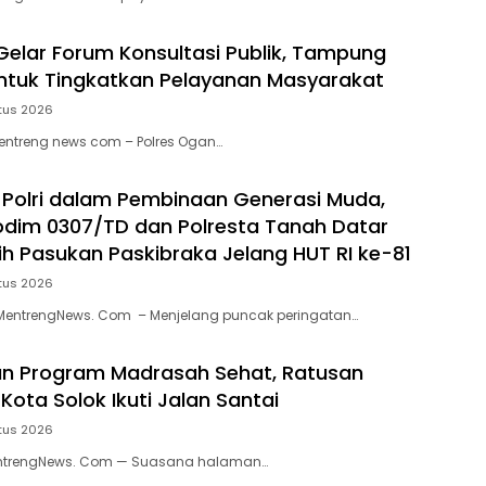
 Gelar Forum Konsultasi Publik, Tampung
ntuk Tingkatkan Pelayanan Masyarakat
tus 2026
ntreng news com – Polres Ogan…
I-Polri dalam Pembinaan Generasi Muda,
odim 0307/TD dan Polresta Tanah Datar
tih Pasukan Paskibraka Jelang HUT RI ke-81
tus 2026
MentrengNews. Com – Menjelang puncak peringatan…
n Program Madrasah Sehat, Ratusan
ota Solok Ikuti Jalan Santai
tus 2026
entrengNews. Com — Suasana halaman…