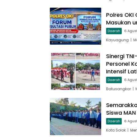
Polres OKI
Masukan u
Daerah
6 Agus
Kayuagung | Me
Sinergi TN
Personel K
Intensif La
Daerah
6 Agus
Batusangkar | 
Semarakka
Siswa MAN K
Daerah
6 Agus
Kota Solok | M