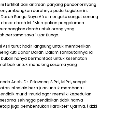
ni terlihat dari antrean panjang pendonornyang
 menyumbangkan darahnya pada kegiatan ini.
r Darah Bunga Naya Afra mengaku sangat senang
n donor darah ini. “Merupakan pengalaman
nyumbangkan darah untuk orang yang
h pertama saya ” ujar Bunga.
 Asri turut hadir langsung untuk memberikan
mengikuti Donor Darah. Dalam sambutannya, ia
bukan hanya bermanfaat untuk kesehatan
mal baik untuk menolong sesama yang
nda Aceh, Dr. Erlawana, S.Pd., M.Pd., sangat
iatan ini selain bertujuan untuk membantu
ndidik murid-murid agar memiliki kepedulian
sesama, sehingga pendidikan tidak hanya
tapi juga pembentukan karakter” ujarnya. (Rizki