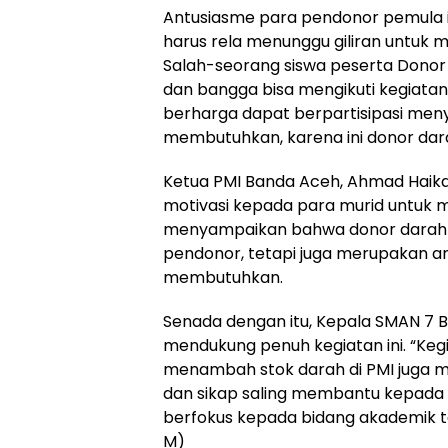
Antusiasme para pendonor pemula i
harus rela menunggu giliran untuk
Salah-seorang siswa peserta Dono
dan bangga bisa mengikuti kegiata
berharga dapat berpartisipasi me
membutuhkan, karena ini donor dara
Ketua PMI Banda Aceh, Ahmad Haikal
motivasi kepada para murid untuk 
menyampaikan bahwa donor darah 
pendonor, tetapi juga merupakan a
membutuhkan.
Senada dengan itu, Kepala SMAN 7 Ba
mendukung penuh kegiatan ini. “Keg
menambah stok darah di PMI juga me
dan sikap saling membantu kepada 
berfokus kepada bidang akademik te
M)