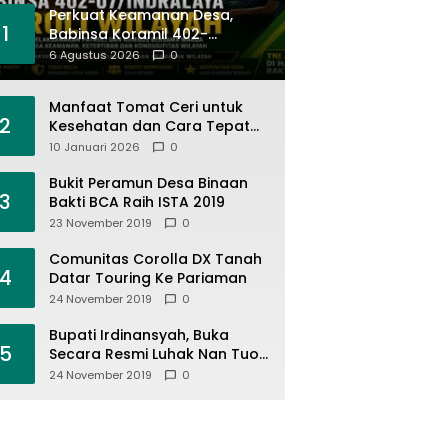
Perkuat Keamanan Desa,
1
Babinsa Koramil 402-
07/Indralaya Bersama Warga
6 Agustus 2026
0
Aktifkan Siskamling dan
Patroli Terpadu
Manfaat Tomat Ceri untuk
2
Kesehatan dan Cara Tepat
Mengonsumsinya
10 Januari 2026
0
Bukit Peramun Desa Binaan
3
Bakti BCA Raih ISTA 2019
23 November 2019
0
Comunitas Corolla DX Tanah
4
Datar Touring Ke Pariaman
24 November 2019
0
Bupati Irdinansyah, Buka
5
Secara Resmi Luhak Nan Tuo
Wirabraja Adventure Offroad
24 November 2019
0
2019