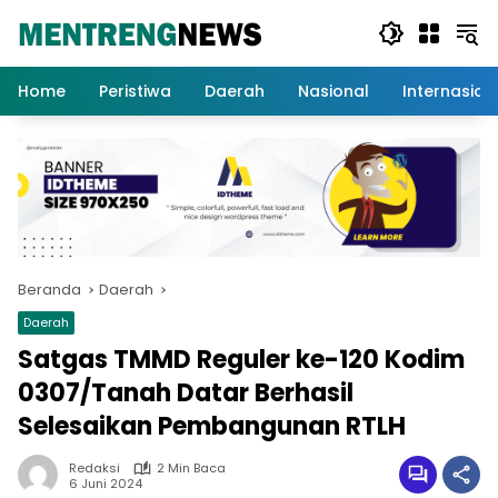
Langsung
ke
konten
Home
Peristiwa
Daerah
Nasional
Internasion
Beranda
Daerah
Daerah
Satgas TMMD Reguler ke-120 Kodim
0307/Tanah Datar Berhasil
Selesaikan Pembangunan RTLH
Redaksi
2 Min Baca
6 Juni 2024