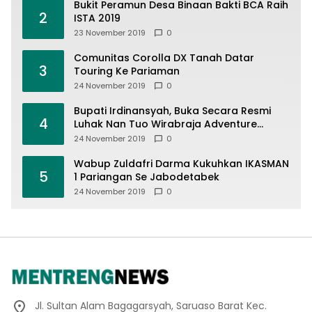
Bukit Peramun Desa Binaan Bakti BCA Raih
2
ISTA 2019
23 November 2019
0
Comunitas Corolla DX Tanah Datar
3
Touring Ke Pariaman
24 November 2019
0
Bupati Irdinansyah, Buka Secara Resmi
4
Luhak Nan Tuo Wirabraja Adventure
Offroad 2019
24 November 2019
0
Wabup Zuldafri Darma Kukuhkan IKASMAN
5
1 Pariangan Se Jabodetabek
24 November 2019
0
Jl. Sultan Alam Bagagarsyah, Saruaso Barat Kec.