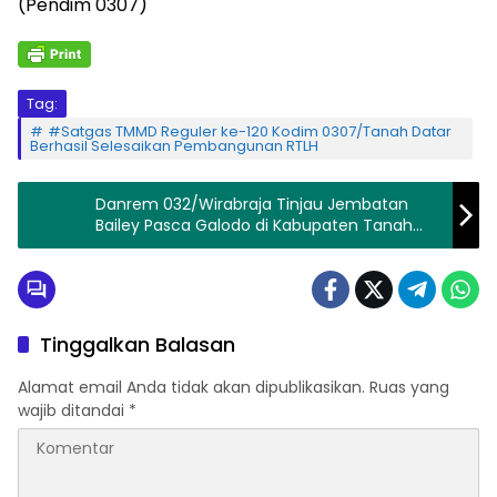
(Pendim 0307)
Tag:
#Satgas TMMD Reguler ke-120 Kodim 0307/Tanah Datar
Berhasil Selesaikan Pembangunan RTLH
Danrem 032/Wirabraja Tinjau Jembatan
Bailey Pasca Galodo di Kabupaten Tanah
Datar
Tinggalkan Balasan
Alamat email Anda tidak akan dipublikasikan.
Ruas yang
wajib ditandai
*