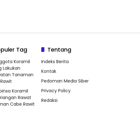
puler Tag
Tentang
ggota Koramil
Indeks Berita
g Lakukan
Kontak
watan Tanaman
Pedoman Media Siber
Rawit
Privacy Policy
binsa Koramil
riangan Rawat
Redaksi
man Cabe Rawit