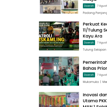
Daerah
7 Agus
Padang Panjan
Perkuat Ke
11/Tulung 
Kayu Ara
Daerah
7 Agus
Tulung Selapan
Pemerintah
Bahas Prio
Daerah
7 Agus
Mukomuko | Men
Inovasi da
Utama PKK
MAN 1 Solo