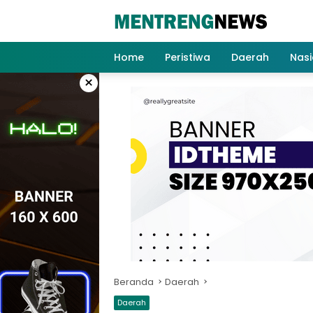
Langsung
ke
konten
Home
Peristiwa
Daerah
Nasi
×
Beranda
Daerah
Daerah