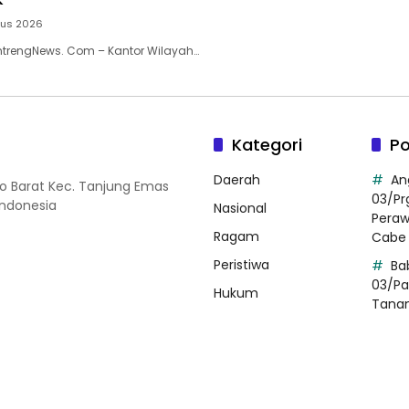
tus 2026
ntrengNews. Com – Kantor Wilayah…
Kategori
Po
Daerah
An
so Barat Kec. Tanjung Emas
03/Pr
Indonesia
Nasional
Pera
Ragam
Cabe 
Peristiwa
Ba
03/Pa
Hukum
Tana