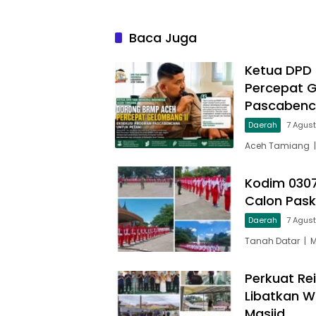
Baca Juga
Ketua DPD
Percepat G
Pascabenc
Daerah
7 Agus
Aceh Tamiang |
Kodim 0307
Calon Pask
Daerah
7 Agus
Tanah Datar | 
Perkuat Re
Libatkan W
Masjid