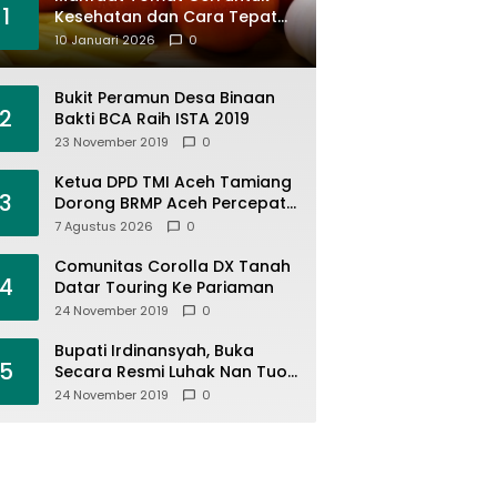
1
Kesehatan dan Cara Tepat
Mengonsumsinya
10 Januari 2026
0
Bukit Peramun Desa Binaan
2
Bakti BCA Raih ISTA 2019
23 November 2019
0
Ketua DPD TMI Aceh Tamiang
3
Dorong BRMP Aceh Percepat
Gelombang II Eksekusi
7 Agustus 2026
0
Program Pascabencana
untuk Petani
Comunitas Corolla DX Tanah
4
Datar Touring Ke Pariaman
24 November 2019
0
Bupati Irdinansyah, Buka
5
Secara Resmi Luhak Nan Tuo
Wirabraja Adventure Offroad
24 November 2019
0
2019