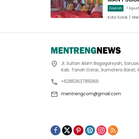
Daerah
7 Agus
Kota Solok | Me
Jl. Sultan Alam Bagagarsyah, Sarua
Kab. Tanah Datar, Sumatera Barat, 
+6285363789366
mentrengcom@gmail.com