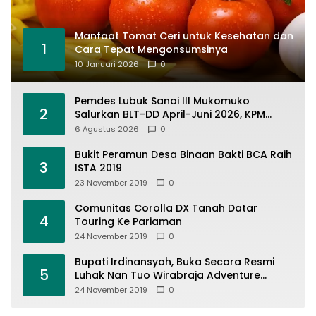
Manfaat Tomat Ceri untuk Kesehatan dan
1
Cara Tepat Mengonsumsinya
10 Januari 2026
0
Pemdes Lubuk Sanai III Mukomuko
2
Salurkan BLT-DD April-Juni 2026, KPM
Terima Rp900 Ribu
6 Agustus 2026
0
Bukit Peramun Desa Binaan Bakti BCA Raih
3
ISTA 2019
23 November 2019
0
Comunitas Corolla DX Tanah Datar
4
Touring Ke Pariaman
24 November 2019
0
Bupati Irdinansyah, Buka Secara Resmi
5
Luhak Nan Tuo Wirabraja Adventure
Offroad 2019
24 November 2019
0