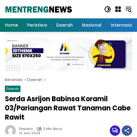
Langsung
ke
konten
Home
Peristiwa
Daerah
Nasional
Internasion
Beranda
Daerah
Daerah
Serda Asrijon Babinsa Koramil
03/Pariangan Rawat Tanaman Cabe
Rawit
Redaksi
2 Min Baca
13 Juni 2024