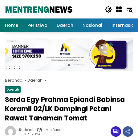
Langsung
ke
konten
Home
Peristiwa
Daerah
Nasional
Internasion
Beranda
Daerah
Daerah
Serda Egy Prahma Epiandi Babinsa
Koramil 02/LK Dampingi Petani
Rawat Tanaman Tomat
Redaksi
1 Min Baca
15 Juni 2024