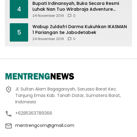
Bupati Irdinansyah, Buka Secara Resmi
4
Luhak Nan Tuo Wirabraja Adventure
Offroad 2019
24 November 2019
0
Wabup Zuldafri Darma Kukuhkan IKASMAN
5
1 Pariangan Se Jabodetabek
24 November 2019
0
Jl. Sultan Alam Bagagarsyah, Saruaso Barat Kec.
Tanjung Emas Kab. Tanah Datar, Sumatera Barat,
Indonesia
+6285363789366
mentrengcom@gmail.com