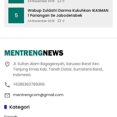
Offroad 2019
24 November 2019
0
Wabup Zuldafri Darma Kukuhkan IKASMAN
5
1 Pariangan Se Jabodetabek
24 November 2019
0
Jl. Sultan Alam Bagagarsyah, Saruaso Barat Kec.
Tanjung Emas Kab. Tanah Datar, Sumatera Barat,
Indonesia
+6285363789366
mentrengcom@gmail.com
Kategori
Daerah