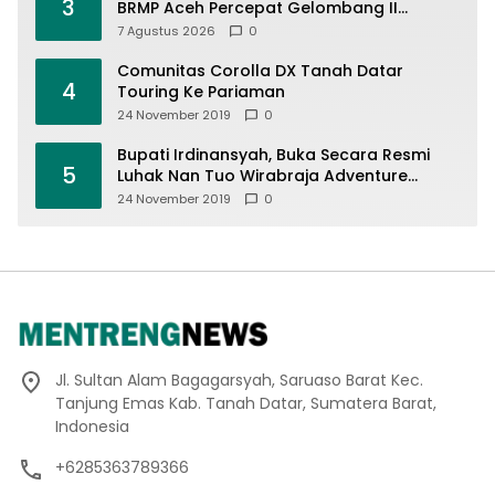
3
BRMP Aceh Percepat Gelombang II
Eksekusi Program Pascabencana untuk
7 Agustus 2026
0
Petani
Comunitas Corolla DX Tanah Datar
4
Touring Ke Pariaman
24 November 2019
0
Bupati Irdinansyah, Buka Secara Resmi
5
Luhak Nan Tuo Wirabraja Adventure
Offroad 2019
24 November 2019
0
Jl. Sultan Alam Bagagarsyah, Saruaso Barat Kec.
Tanjung Emas Kab. Tanah Datar, Sumatera Barat,
Indonesia
+6285363789366