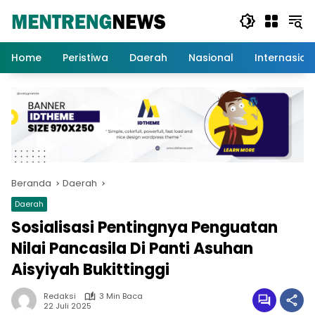
Langsung
ke
konten
Home
Peristiwa
Daerah
Nasional
Internasion
Beranda
Daerah
Daerah
Sosialisasi Pentingnya Penguatan
Nilai Pancasila Di Panti Asuhan
Aisyiyah Bukittinggi
Redaksi
3 Min Baca
22 Juli 2025