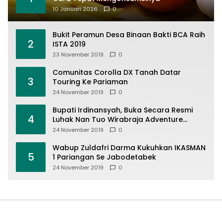
10 Januari 2026
0
Bukit Peramun Desa Binaan Bakti BCA Raih
2
ISTA 2019
23 November 2019
0
Comunitas Corolla DX Tanah Datar
3
Touring Ke Pariaman
24 November 2019
0
Bupati Irdinansyah, Buka Secara Resmi
4
Luhak Nan Tuo Wirabraja Adventure
Offroad 2019
24 November 2019
0
Wabup Zuldafri Darma Kukuhkan IKASMAN
5
1 Pariangan Se Jabodetabek
24 November 2019
0