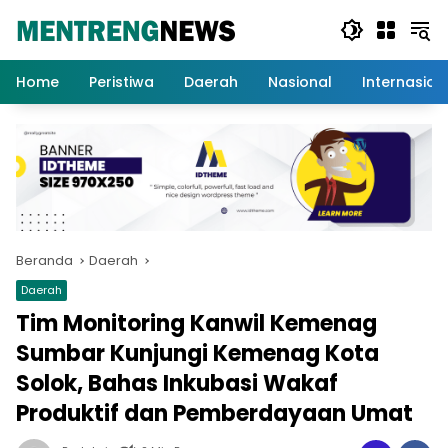
Langsung
ke
konten
Home
Peristiwa
Daerah
Nasional
Internasion
Beranda
Daerah
Daerah
Tim Monitoring Kanwil Kemenag
Sumbar Kunjungi Kemenag Kota
Solok, Bahas Inkubasi Wakaf
Produktif dan Pemberdayaan Umat