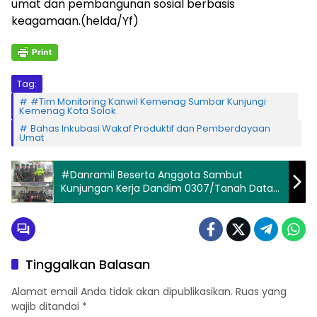
umat dan pembangunan sosial berbasis
keagamaan.(helda/Yf)
Tag:
#Tim Monitoring Kanwil Kemenag Sumbar Kunjungi
Kemenag Kota Solok
Bahas Inkubasi Wakaf Produktif dan Pemberdayaan
Umat
#Danramil Beserta Anggota Sambut
Kunjungan Kerja Dandim 0307/Tanah Datar
ke Koramil 02/Lima Kaum
Tinggalkan Balasan
Alamat email Anda tidak akan dipublikasikan.
Ruas yang
wajib ditandai
*