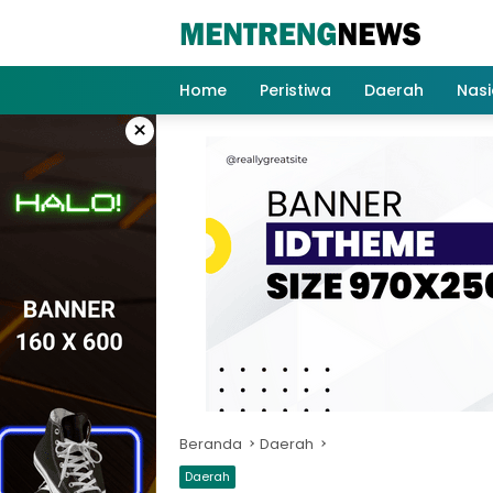
Langsung
ke
konten
Home
Peristiwa
Daerah
Nasi
×
Beranda
Daerah
Daerah