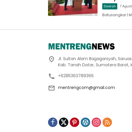
Daerah
7 Agus
Batusangkar | M
Jl. Sultan Alam Bagagarsyah, Sarua
Kab. Tanah Datar, Sumatera Barat, 
+6285363789366
mentrengcom@gmail.com