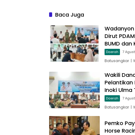
Baca Juga
Wadanyon T
Dirut PDAM
BUMD dan 
Daerah
7 Agus
Batusangkar | 
Wakili Dan
Pelantikan
Inoki Ulma 
Daerah
7 Agus
Batusangkar | 
Pemko Pay
Horse Raci