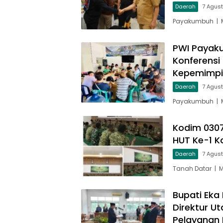
Daerah
7 Agus
Payakumbuh | M
PWI Payaku
Konferensi
Kepemimp
Daerah
7 Agus
Payakumbuh | M
Kodim 030
HUT Ke-1 
Daerah
7 Agus
Tanah Datar | 
Bupati Eka 
Direktur U
Pelayanan 