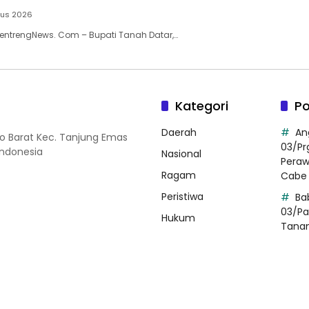
tus 2026
entrengNews. Com – Bupati Tanah Datar,…
Kategori
Po
Daerah
An
so Barat Kec. Tanjung Emas
03/Pr
Indonesia
Nasional
Pera
Ragam
Cabe 
Peristiwa
Ba
03/Pa
Hukum
Tana