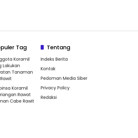
puler Tag
Tentang
ggota Koramil
Indeks Berita
g Lakukan
Kontak
watan Tanaman
Pedoman Media Siber
Rawit
Privacy Policy
binsa Koramil
riangan Rawat
Redaksi
man Cabe Rawit