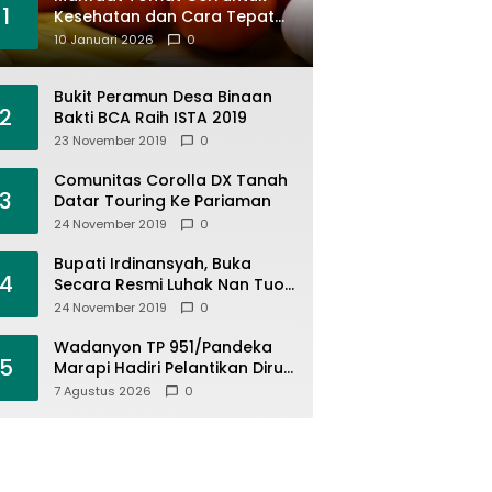
1
Kesehatan dan Cara Tepat
Mengonsumsinya
10 Januari 2026
0
Bukit Peramun Desa Binaan
2
Bakti BCA Raih ISTA 2019
23 November 2019
0
Comunitas Corolla DX Tanah
3
Datar Touring Ke Pariaman
24 November 2019
0
Bupati Irdinansyah, Buka
4
Secara Resmi Luhak Nan Tuo
Wirabraja Adventure Offroad
24 November 2019
0
2019
Wadanyon TP 951/Pandeka
5
Marapi Hadiri Pelantikan Dirut
PDAM Tirta Alami
7 Agustus 2026
0
Batusangkar, Dukung Sinergi
BUMD dan Keamanan Daerah