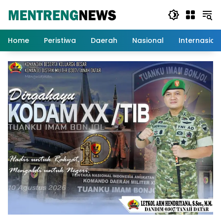
Langsung
ke
konten
Home
Peristiwa
Daerah
Nasional
Internasion