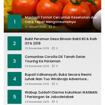
Manfaat Tomat Ceri untuk Kesehatan dan
1
Cara Tepat Mengonsumsinya
10 Januari 2026
0
Bukit Peramun Desa Binaan Bakti BCA Raih
2
ISTA 2019
23 November 2019
0
Comunitas Corolla DX Tanah Datar
3
Touring Ke Pariaman
24 November 2019
0
Bupati Irdinansyah, Buka Secara Resmi
4
Luhak Nan Tuo Wirabraja Adventure
Offroad 2019
24 November 2019
0
Wabup Zuldafri Darma Kukuhkan IKASMAN
5
1 Pariangan Se Jabodetabek
24 November 2019
0