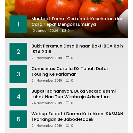
Manfaat Tomat Ceri untuk Kesehatan dan
1
Cara Tepat Mengonsumsinya
10 Januari 2026
0
Bukit Peramun Desa Binaan Bakti BCA Raih
2
ISTA 2019
23 November 2019
0
Comunitas Corolla DX Tanah Datar
3
Touring Ke Pariaman
24 November 2019
0
Bupati Irdinansyah, Buka Secara Resmi
4
Luhak Nan Tuo Wirabraja Adventure
Offroad 2019
24 November 2019
0
Wabup Zuldafri Darma Kukuhkan IKASMAN
5
1 Pariangan Se Jabodetabek
24 November 2019
0