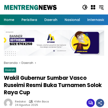
Langsung
ke
konten
Home
Peristiwa
Daerah
Nasional
Internasion
Beranda
Daerah
Daerah
Wakil Gubernur Sumbar Vasco
Ruseimi Resmi Buka Turnamen Solok
Raya Cup
Redaksi
4 Min Baca
24 Agustus 2025