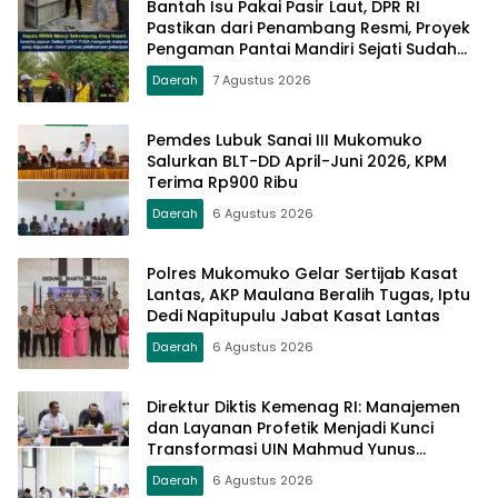
Bantah Isu Pakai Pasir Laut, DPR RI
Pastikan dari Penambang Resmi, Proyek
Pengaman Pantai Mandiri Sejati Sudah
Sesuai Spesifikasi
Daerah
7 Agustus 2026
Pemdes Lubuk Sanai III Mukomuko
Salurkan BLT-DD April-Juni 2026, KPM
Terima Rp900 Ribu
Daerah
6 Agustus 2026
Polres Mukomuko Gelar Sertijab Kasat
Lantas, AKP Maulana Beralih Tugas, Iptu
Dedi Napitupulu Jabat Kasat Lantas
Daerah
6 Agustus 2026
Direktur Diktis Kemenag RI: Manajemen
dan Layanan Profetik Menjadi Kunci
Transformasi UIN Mahmud Yunus
Batusangkar Menjadi Kampus
Daerah
6 Agustus 2026
Bereputasi Global