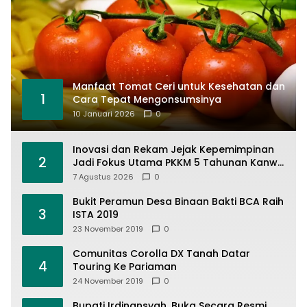
Manfaat Tomat Ceri untuk Kesehatan dan
1
Cara Tepat Mengonsumsinya
10 Januari 2026
0
Inovasi dan Rekam Jejak Kepemimpinan
2
Jadi Fokus Utama PKKM 5 Tahunan Kanwil
Kemenag Sumbar di MAN 1 Solok
7 Agustus 2026
0
Bukit Peramun Desa Binaan Bakti BCA Raih
3
ISTA 2019
23 November 2019
0
Comunitas Corolla DX Tanah Datar
4
Touring Ke Pariaman
24 November 2019
0
Bupati Irdinansyah, Buka Secara Resmi