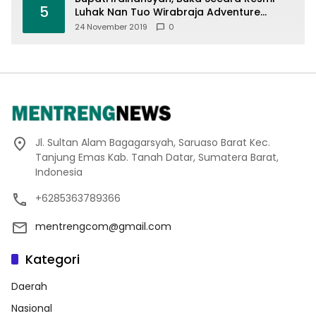
5
Luhak Nan Tuo Wirabraja Adventure
Offroad 2019
24 November 2019
0
Jl. Sultan Alam Bagagarsyah, Saruaso Barat Kec.
Tanjung Emas Kab. Tanah Datar, Sumatera Barat,
Indonesia
+6285363789366
mentrengcom@gmail.com
Kategori
Daerah
Nasional