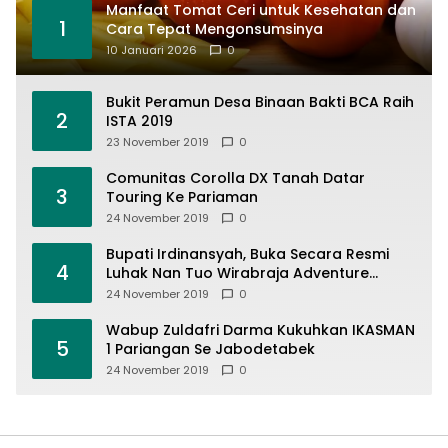
Manfaat Tomat Ceri untuk Kesehatan dan
1
Cara Tepat Mengonsumsinya
10 Januari 2026
0
Bukit Peramun Desa Binaan Bakti BCA Raih
2
ISTA 2019
23 November 2019
0
Comunitas Corolla DX Tanah Datar
3
Touring Ke Pariaman
24 November 2019
0
Bupati Irdinansyah, Buka Secara Resmi
4
Luhak Nan Tuo Wirabraja Adventure
Offroad 2019
24 November 2019
0
Wabup Zuldafri Darma Kukuhkan IKASMAN
5
1 Pariangan Se Jabodetabek
24 November 2019
0