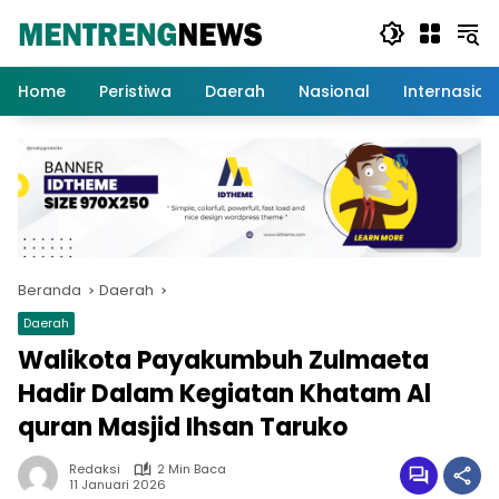
Langsung
ke
konten
Home
Peristiwa
Daerah
Nasional
Internasion
Beranda
Daerah
Daerah
Walikota Payakumbuh Zulmaeta
Hadir Dalam Kegiatan Khatam Al
quran Masjid Ihsan Taruko
Redaksi
2 Min Baca
11 Januari 2026