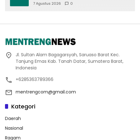
Batusangkar, Dukung Sinergi BUMD dan
7 Agustus 2026
0
Keamanan Daerah
Jl. Sultan Alam Bagagarsyah, Saruaso Barat Kec.
Tanjung Emas Kab. Tanah Datar, Sumatera Barat,
Indonesia
+6285363789366
mentrengcom@gmail.com
Kategori
Daerah
Nasional
Ragam