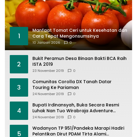
Manfaat Tomat Ceri untuk Kesehatan dan
1
Cara Tepat Mengonsumsinya
10 Januari 2026
0
Bukit Peramun Desa Binaan Bakti BCA Raih
2
ISTA 2019
23 November 2019
0
Comunitas Corolla DX Tanah Datar
3
Touring Ke Pariaman
24 November 2019
0
Bupati Irdinansyah, Buka Secara Resmi
4
Luhak Nan Tuo Wirabraja Adventure
Offroad 2019
24 November 2019
0
Wadanyon TP 951/Pandeka Marapi Hadiri
5
Pelantikan Dirut PDAM Tirta Alami