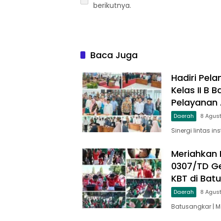
berikutnya.
Baca Juga
Hadiri Pela
Kelas II B
Pelayanan A
Daerah
8 Agus
Sinergi lintas in
Meriahkan 
0307/TD Ge
KBT di Bat
Daerah
8 Agus
Batusangkar | 