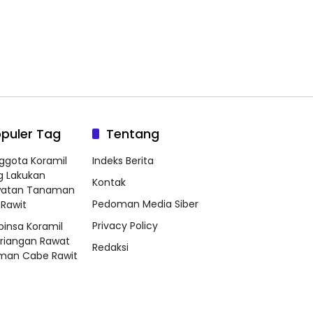
puler Tag
Tentang
ggota Koramil
Indeks Berita
g Lakukan
Kontak
watan Tanaman
Pedoman Media Siber
Rawit
Privacy Policy
binsa Koramil
riangan Rawat
Redaksi
man Cabe Rawit