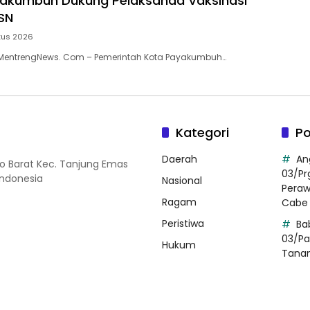
akumbuh Dukung Pelaksanaa Vaksinasi
SN
tus 2026
entrengNews. Com – Pemerintah Kota Payakumbuh…
Kategori
Po
Daerah
An
so Barat Kec. Tanjung Emas
03/Pr
Indonesia
Nasional
Pera
Ragam
Cabe 
Peristiwa
Ba
03/Pa
Hukum
Tana