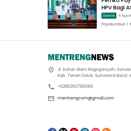
Pemko Pay
HPV Bagi A
Daerah
8 Agus
Payakumbuh | M
Jl. Sultan Alam Bagagarsyah, Sarua
Kab. Tanah Datar, Sumatera Barat, 
+6285363789366
mentrengcom@gmail.com