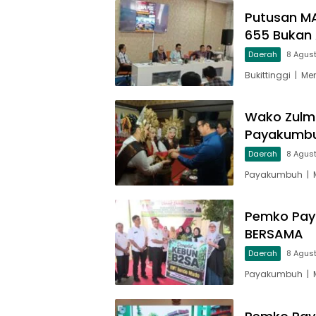
Putusan MA
655 Bukan 
Daerah
8 Agus
Bukittinggi | M
Wako Zulm
Payakumbu
Daerah
8 Agus
Payakumbuh | M
Pemko Pay
BERSAMA
Daerah
8 Agus
Payakumbuh | M