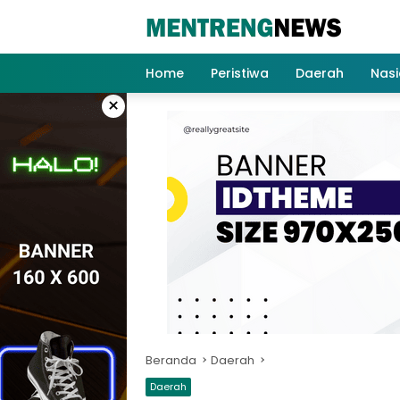
Langsung
ke
konten
Home
Peristiwa
Daerah
Nasi
×
Beranda
Daerah
Daerah