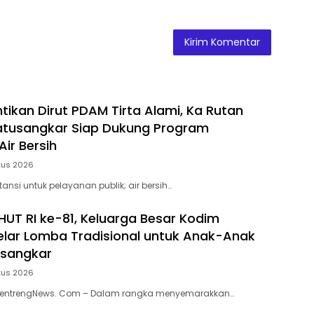
ntikan Dirut PDAM Tirta Alami, Ka Rutan
 Batusangkar Siap Dukung Program
ir Bersih
tus 2026
stansi untuk pelayanan publik; air bersih…
HUT RI ke-81, Keluarga Besar Kodim
lar Lomba Tradisional untuk Anak-Anak
usangkar
tus 2026
MentrengNews. Com – Dalam rangka menyemarakkan…