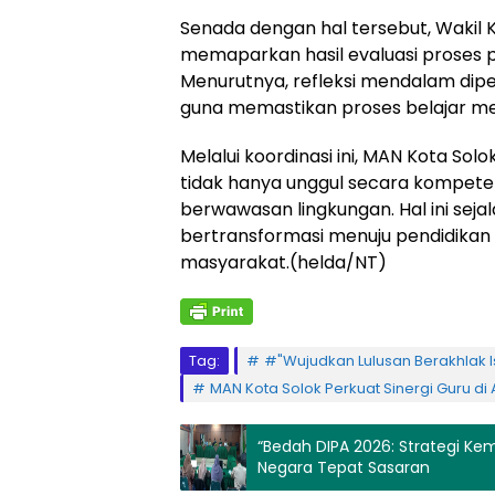
Senada dengan hal tersebut, Wakil K
memaparkan hasil evaluasi proses p
Menurutnya, refleksi mendalam dipe
guna memastikan proses belajar men
Melalui koordinasi ini, MAN Kota So
tidak hanya unggul secara kompetens
berwawasan lingkungan. Hal ini seja
bertransformasi menuju pendidikan
masyarakat.(helda/NT)
Tag:
#"Wujudkan Lulusan Berakhlak I
MAN Kota Solok Perkuat Sinergi Guru di
“Bedah DIPA 2026: Strategi Ke
Negara Tepat Sasaran