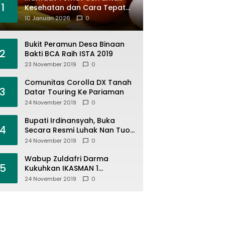
1
Kesehatan dan Cara Tepat
Mengonsumsinya
10 Januari 2026
0
Bukit Peramun Desa Binaan
2
Bakti BCA Raih ISTA 2019
23 November 2019
0
Comunitas Corolla DX Tanah
3
Datar Touring Ke Pariaman
24 November 2019
0
Bupati Irdinansyah, Buka
4
Secara Resmi Luhak Nan Tuo
Wirabraja Adventure Offroad
24 November 2019
0
2019
Wabup Zuldafri Darma
5
Kukuhkan IKASMAN 1
Pariangan Se Jabodetabek
24 November 2019
0