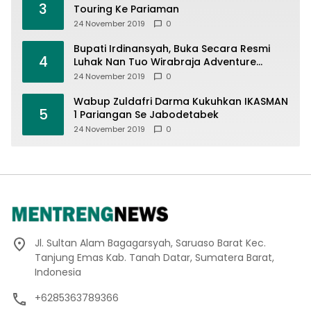
3
Touring Ke Pariaman
24 November 2019
0
Bupati Irdinansyah, Buka Secara Resmi
4
Luhak Nan Tuo Wirabraja Adventure
Offroad 2019
24 November 2019
0
Wabup Zuldafri Darma Kukuhkan IKASMAN
5
1 Pariangan Se Jabodetabek
24 November 2019
0
Jl. Sultan Alam Bagagarsyah, Saruaso Barat Kec.
Tanjung Emas Kab. Tanah Datar, Sumatera Barat,
Indonesia
+6285363789366