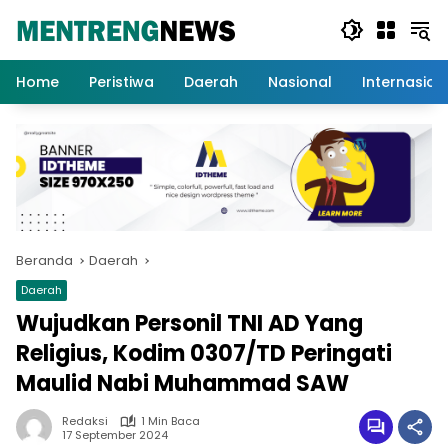
Langsung
ke
konten
Home
Peristiwa
Daerah
Nasional
Internasion
Beranda
Daerah
Daerah
Wujudkan Personil TNI AD Yang
Religius, Kodim 0307/TD Peringati
Maulid Nabi Muhammad SAW
Redaksi
1 Min Baca
17 September 2024